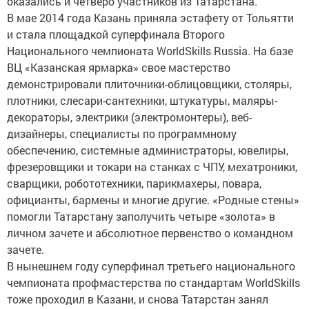
оказались и четверо участников из Татарстана.
В мае 2014 года Казань приняла эстафету от Тольятти
и стала площадкой суперфинала Второго
Национального чемпионата WorldSkills Russia. На базе
ВЦ «Казанская ярмарка» свое мастерство
демонстрировали плиточники-облицовщики, столяры,
плотники, слесари-сантехники, штукатуры, маляры-
декораторы, электрики (электромонтеры), веб-
дизайнеры, специалисты по программному
обеспечению, системные администраторы, ювелиры,
фрезеровщики и токари на станках с ЧПУ, мехатроники,
сварщики, робототехники, парикмахеры, повара,
официанты, бармены и многие другие. «Родные стены»
помогли Татарстану заполучить четыре «золота» в
личном зачете и абсолютное первенство о командном
зачете.
В нынешнем году суперфинал третьего национального
чемпионата профмастерства по стандартам WorldSkills
тоже проходил в Казани, и снова Татарстан занял