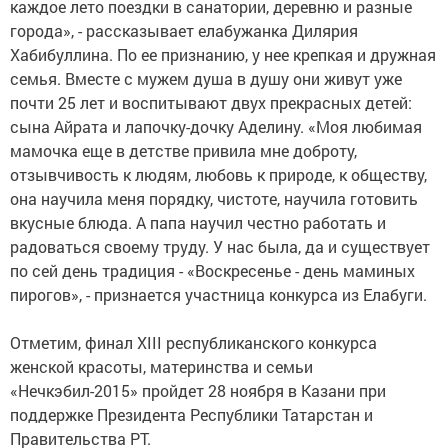
каждое лето поездки в санатории, деревню и разные
города», - рассказывает елабужанка Дилярия
Хабибуллина. По ее признанию, у нее крепкая и дружная
семья. Вместе с мужем душа в душу они живут уже
почти 25 лет и воспитывают двух прекрасных детей:
сына Айрата и лапочку-дочку Аделину. «Моя любимая
мамочка еще в детстве привила мне доброту,
отзывчивость к людям, любовь к природе, к обществу,
она научила меня порядку, чистоте, научила готовить
вкусные блюда. А папа научил честно работать и
радоваться своему труду. У нас была, да и существует
по сей день традиция - «Воскресенье - день маминых
пирогов», - признается участница конкурса из Елабуги.
Отметим, финал XIII республиканского конкурса
женской красоты, материнства и семьи
«Нечкэбил-2015» пройдет 28 ноября в Казани при
поддержке Президента Республики Татарстан и
Правительства РТ.