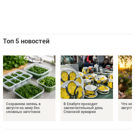
Топ 5 новостей
Сохраняем зелень в
В Елабуге проходит
Что нел
августе на зиму без
заключительный день
августа
сложных заготовок
Спасской ярмарки