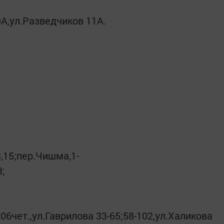
9А,ул.Разведчиков 11А.
13,15;пер.Чишма,1-
3;
06чет.,ул.Гаврилова 33-65;58-102,ул.Халикова