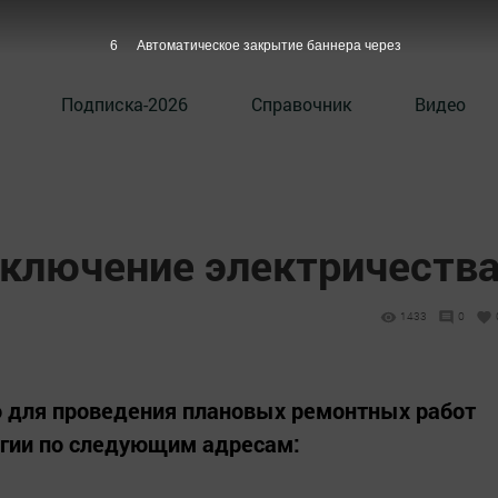
5
Автоматическое закрытие баннера через
Подписка-2026
Справочник
Видео
тключение электричеств
1433
0
о для проведения плановых ремонтных работ
ргии по следующим адресам: