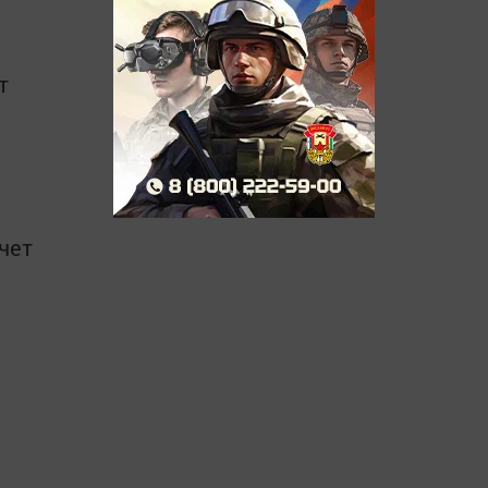
т
8чет