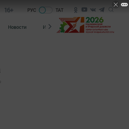
16+
РУС
ТАТ
Новости
Из зала суда
а
0