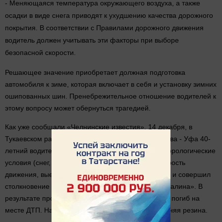
- Меняющаяся температура окружающего воздуха, а также
осадки в виде снега приводят к ухудшению качества дорожного
покрытия. В соответствии с Правилами дорожного движения
водитель должен учитывать эти факторы при выборе
безопасной скорости.
Решающее значение приобретает должная подготовка
автомобиля к зиме, которая включает в себя и установку зимних
ошипованных шин. Пренебрежительное отношение водителей к
этому вопросу может обернуться трагедией.
Как уже сообщали «Челнинские известия», 14 декабря, в
Тукаевском районе на 1070-м км автодороги Москва - Уфа 40-
летний водитель автомобиля «Ока» не учел метеорологические
условия (снег, метель), превысил безопасную скорость
движения, выехал на полосу встречного движения и совершил
столкновение со встречным автомобилем «Лада Калина». В
результате происшествия водитель малолитражки погиб на
месте ДТП. На автомобиле была установлена летняя резина.