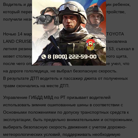
Водитель и два пассажира «Лады», в том числе один ребенок,
который перевозился в детском удерживающем устройстве,
получили незначительные травмы.
Ночью 14 марта на 775 км трассы М7 автомобиль TOYOTA
LAND CRUISER, на всех колёсах которого была установлена
летняя резина, после опережения автомобиля ГАЗ 53, съехал в
кювет столкнулся с металлической опорой рекламного щита,
после чего опрокинулся. Водитель внедорожника не учел, что
на дороге гололедица, не выбрал безопасную скорость.
В результате ДТП водитель и пассажир джипа от полученных
травм скончались на месте ДТП.
Управление ГИБДД МВД по РТ призывает водителей
использовать зимние ошипованные шины в соответствии с
Основными положениями по допуску транспортных средств к
эксплуатации, быть предельно внимательными и осторожными,
выбирать безопасную скорость движения с учетом дорожно-
метеорологических условий, поддерживать необходимую