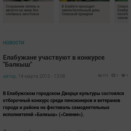
Сохраняем зелень в
В Елабуге проходит
Спасску
августе на зиму без
заключительный день
Елабуге
сложных заготовок
Спасской ярмарки
посетил
челове
НОВОСТИ
Елабужане участвуют в конкурсе
"Балкыш"
автор,
14 марта 2013 - 13:08
925
0
0
В Елабужском городском Дворце культуры состоялся
отборочный конкурс среди пенсионеров и ветеранов
города и района на фестиваль самодеятельных
исполнителей «Балкыш» («Сияние»).