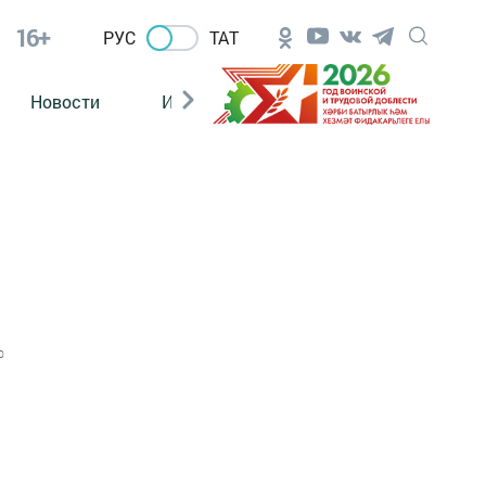
16+
РУС
ТАТ
Новости
Из зала суда
0