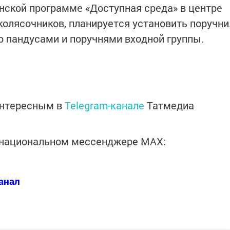
ской программе «Доступная среда» в центре
колясочников, планируется установить поручни
 пандусами и поручнями входной группы.
интересным в
Telegram-канале
Татмедиа
в национальном мессенджере MАХ:
анал