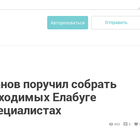
Отправить
Авторизоваться
нов поручил собрать
бходимых Елабуге
ециалистах
600
0