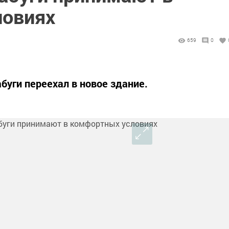
ловиях
659
0
буги переехал в новое здание.