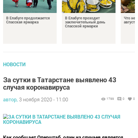
В Елабуге продолжается
В Елабуге проходит
Что нел
Спасская ярмарка
заключительный день
августа
Спасской ярмарки
НОВОСТИ
За сутки в Татарстане выявлено 43
случая коронавируса
автор,
3 ноября 2020 - 11:00
1799
0
0
Как сообщает Оперштаб, один из случаев является