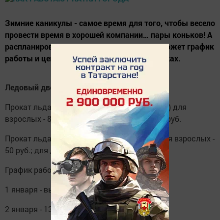
Зимние каникулы - самое время для того, чтобы весело
провести время в хорошей компании… пары коньков! А
распланировать время вашего отдыха поможет график
работы и цены проката на елабужских катках.
Ледовый дворец СК «Единая Россия»
Прокат льда с прокатными коньками (1 час) для
взрослых - 80 руб.; для детей до 14 лет - 40 руб.
Прокат льда со своими коньками (1 час) для взрослых -
50 руб.; для детей до 14 лет - 25 руб.
График работы:
1 января - выходной день
2 января - 13.00-21.45