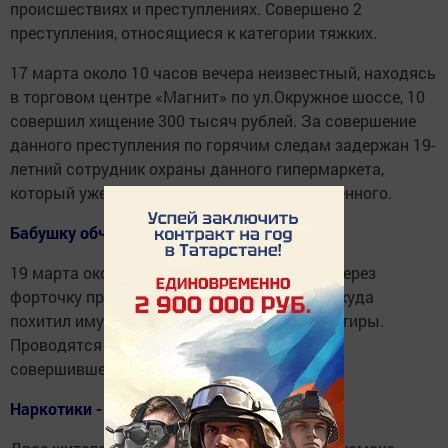
происшествиях и преступлениях. Совершено 2
преступления, относящиеся к категории тяжких.
17 марта около 10 часов вечера неизвестный, находясь
в торговом центре «Магнит» по ул.Окружное шоссе, 10
совершил хищение 300 тысяч рублей. За совершение
данного преступления по горячим следам задержан 19-
летний сотрудник охраны данного гипермаркета,
который уже успел потратить часть похищенного.
Бабушку обчистил форточник
19 марта около 4 часов утра неизвестный через
форточку проник в дом по ул.Стахеевых, откуда
похитил имущество 65-летней хозяйки квартиры.
Проводятся мероприятия по поимке лица,
совершившего данное преступление.
Наркотики - местные и иногородние