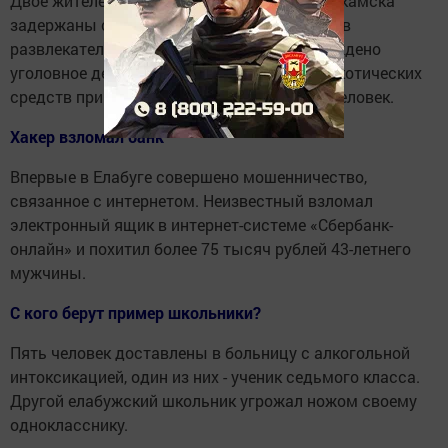
Двое жителей Набережных Челнов и Нижнекамска
задержаны с наркотическими веществами в
развлекательном центре «Бруклин». Возбуждено
уголовное дело. Всего за употребление наркотических
средств привлечены к ответственности 8 человек.
Хакер взломал банк
Впервые в Елабуге совершено мошенничество,
связанное с интернетом. Неизвестный взломал
электронный ящик в интернет-системе «Сбербанк-
онлайн» и похитил более 75 тысяч рублей 43-летнего
мужчины.
С кого берут пример школьники?
Пять человек доставлены в больницу с алкогольной
интоксикацией, один из них - ученик седьмого класса.
Другой елабужский школьник угрожал ножом своему
однокласснику.