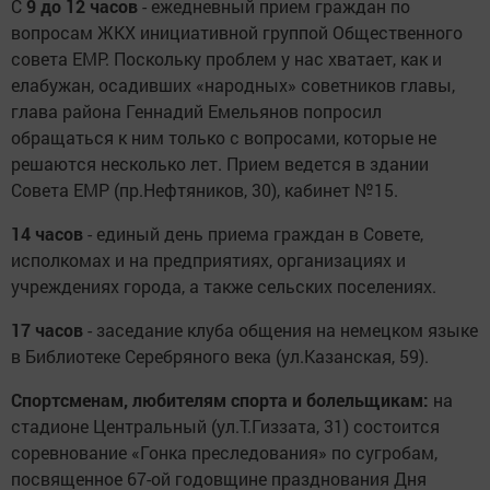
С
9 до 12 часов
- ежедневный прием граждан по
вопросам ЖКХ инициативной группой Общественного
совета ЕМР. Поскольку проблем у нас хватает, как и
елабужан, осадивших «народных» советников главы,
глава района Геннадий Емельянов попросил
обращаться к ним только с вопросами, которые не
решаются несколько лет. Прием ведется в здании
Совета ЕМР (пр.Нефтяников, 30), кабинет №15.
14 часов
- единый день приема граждан в Совете,
исполкомах и на предприятиях, организациях и
учреждениях города, а также сельских поселениях.
17 часов
- заседание клуба общения на немецком языке
в Библиотеке Серебряного века (ул.Казанская, 59).
Спортсменам, любителям спорта и болельщикам:
на
стадионе Центральный (ул.Т.Гиззата, 31) состоится
соревнование «Гонка преследования» по сугробам,
посвященное 67-ой годовщине празднования Дня