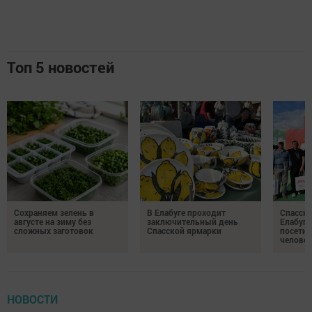
Топ 5 новостей
Сохраняем зелень в
В Елабуге проходит
Спасску
августе на зиму без
заключительный день
Елабуге
сложных заготовок
Спасской ярмарки
посетил
челове
НОВОСТИ