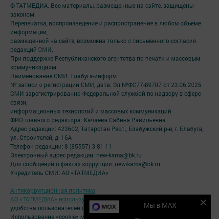
© ТАТМЕДИА. Все материалы, размещенные на сайте, защищены
законом.
Перепечатка, воспроизведение и распространение в любом объеме
информации,
размещенной на сайте, возможна только с письменного согласия
редакций СМИ.
При поддержке Республиканского агентства по печати и массовым
коммуникациям.
Наименование СМИ: Елабуга-информ
№ записи о регистрации СМИ, дата: Эл №ФС77-89707 от 23.06.2025
СМИ зарегистрированно Федеральной службой по надзору в сфере
связи,
информационных технологий и массовых коммуникаций
ФИО главного редактора: Качаева Сабина Равильевна
Адрес редакции: 423602, Татарстан Респ., Елабужский р-н, г. Елабуга,
ул. Строителей, д. 16А
Телефон редакции: 8 (85557) 3-81-11
Электронный адрес редакции: new-kama@bk.ru
Для сообщений о фактах коррупции: new-kama@bk.ru
Учредитель СМИ: АО «ТАТМЕДИА»
Антикоррупционная политика
АО «ТАТМЕДИА» использует «cookie»
для персонализации сервисов и
Мы в MAX
удобства пользователей сайтом.
Использование «cookie» можно отменить в настройках браузера.