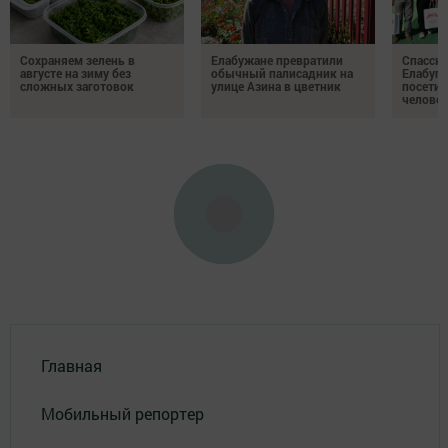
Сохраняем зелень в
Елабужане превратили
Спасску
августе на зиму без
обычный палисадник на
Елабуге
сложных заготовок
улице Азина в цветник
посетил
челове
Главная
Мобильный репортер