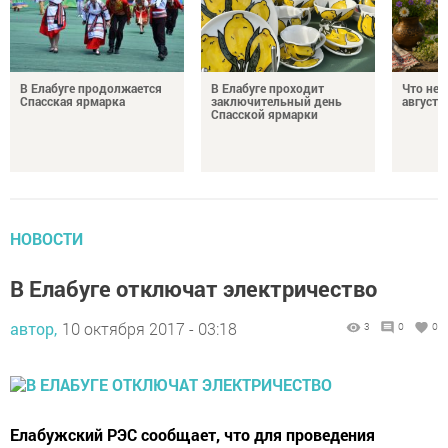
В Елабуге продолжается
В Елабуге проходит
Что нел
Спасская ярмарка
заключительный день
августа
Спасской ярмарки
НОВОСТИ
В Елабуге отключат электричество
автор,
10 октября 2017 - 03:18
3
0
0
Елабужский РЭС сообщает, что для проведения