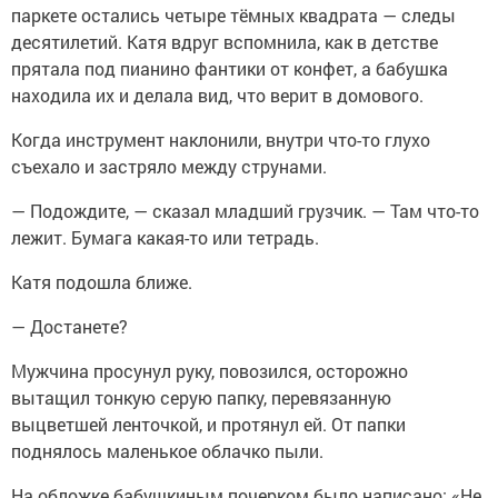
паркете остались четыре тёмных квадрата — следы
десятилетий. Катя вдруг вспомнила, как в детстве
прятала под пианино фантики от конфет, а бабушка
находила их и делала вид, что верит в домового.
Когда инструмент наклонили, внутри что-то глухо
съехало и застряло между струнами.
— Подождите, — сказал младший грузчик. — Там что-то
лежит. Бумага какая-то или тетрадь.
Катя подошла ближе.
— Достанете?
Мужчина просунул руку, повозился, осторожно
вытащил тонкую серую папку, перевязанную
выцветшей ленточкой, и протянул ей. От папки
поднялось маленькое облачко пыли.
На обложке бабушкиным почерком было написано: «Не