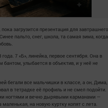
л, пока загрузится презентация для завтрашнег
Синее пальто, снег, школа, та самая зима, когда
юбовь.
года. 7 «Б», линейка, первое сентября. Она в
 бантом, улыбается в объектив, и у неё не
.
ей бегали все мальчишки в классе, а он, Дима,
овал в тетрадке её профиль и не смел подойти.
ыми ногтями и вечно дырявыми карманами —
 маленькая, на новую куртку копят с лета.