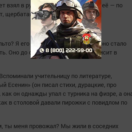
ет взял в руки карандаш. Нарисовал её — по
нт, щербатая улыбка.
ьто? Я его носила три зимы, потом оно стало
ть. Оно до сих пор у мамы на даче висит в
 Вспоминали учительницу по литературе,
й Есенин» (он писал стихи, дурацкие, про
 как он однажды упал с турника на физре, а он
как в столовой давали пирожки с повидлом по
м, ты меня провожал? Мы жили в соседних