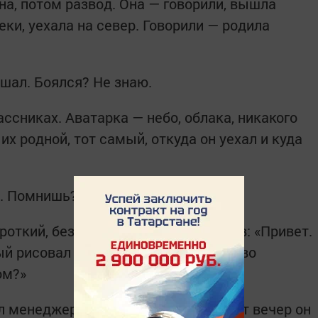
на, потом развод. Она — говорили, вышла
еки, уехала на север. Говорили — родила
.
ушал. Боялся? Не знаю.
ассниках. Аватарка — небо, облака, никакого
 их родной, тот самый, откуда он уехал и куда
а. Помнишь?»
роткий, без восклицательных знаков: «Привет.
ый рисовал в тетрадке. У тебя здорово
ом?»
л менеджером по продажам. Но в тот вечер он