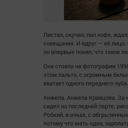
Листал, скучал, пил кофе, жда
совещания. И вдруг — её лицо. 
он впервые понял, что такое л
Она стояла на фотографии 1998 
этом пальто, с огромным белым
хватает одного переднего зуба
Анжела. Анжела Кравцова. За н
сидел на последней парте, рис
Робкий, в очках, с обгрызенн
потому что мать одна, зарплата