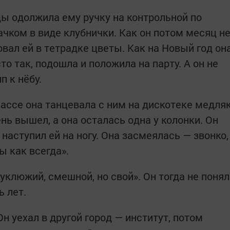
ды одолжила ему ручку на контрольной по
чком в виде клубнички. Как он потом месяц н
овал ей в тетрадке цветы. Как на Новый год он
о так, подошла и положила на парту. А он не
п к нёбу.
лассе она танцевала с ним на дискотеке медля
ень вышел, а она осталась одна у колонки. Он
наступил ей на ногу. Она засмеялась — звонко,
ы как всегда».
уклюжий, смешной, но свой». Он тогда не понял
ь лет.
н уехал в другой город — институт, потом