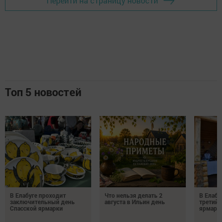
Перейти на страницу новости
Топ 5 новостей
В Елабуге проходит
Что нельзя делать 2
В Елабу
заключительный день
августа в Ильин день
третий 
Спасской ярмарки
ярмарк