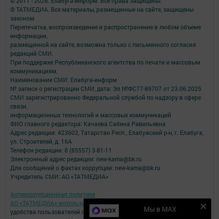
© 2011 - 2026. Елабуга-информ. Все права защищены.
© ТАТМЕДИА. Все материалы, размещенные на сайте, защищены
законом.
Перепечатка, воспроизведение и распространение в любом объеме
информации,
размещенной на сайте, возможна только с письменного согласия
редакций СМИ.
При поддержке Республиканского агентства по печати и массовым
коммуникациям.
Наименование СМИ: Елабуга-информ
№ записи о регистрации СМИ, дата: Эл №ФС77-89707 от 23.06.2025
СМИ зарегистрированно Федеральной службой по надзору в сфере
связи,
информационных технологий и массовых коммуникаций
ФИО главного редактора: Качаева Сабина Равильевна
Адрес редакции: 423602, Татарстан Респ., Елабужский р-н, г. Елабуга,
ул. Строителей, д. 16А
Телефон редакции: 8 (85557) 3-81-11
Электронный адрес редакции: new-kama@bk.ru
Для сообщений о фактах коррупции: new-kama@bk.ru
Учредитель СМИ: АО «ТАТМЕДИА»
Антикоррупционная политика
АО «ТАТМЕДИА» использует «cookie»
для персонализации сервисов и
Мы в MAX
удобства пользователей сайтом.