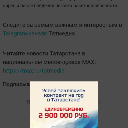
сирены после введения режима ракетной опасности.
Следите за самым важным и интересным в
Telegram-канале
Татмедиа
Читайте новости Татарстана в
национальном мессенджере MАХ:
https://max.ru/tatmedia
Подписывайтесь на наш
Дзен-канал
Перейти на страницу новости