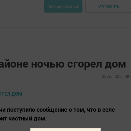
Отправить
Авторизоваться
айоне ночью сгорел дом
969
0
чи поступило сообщение о том, что в селе
рит частный дом.