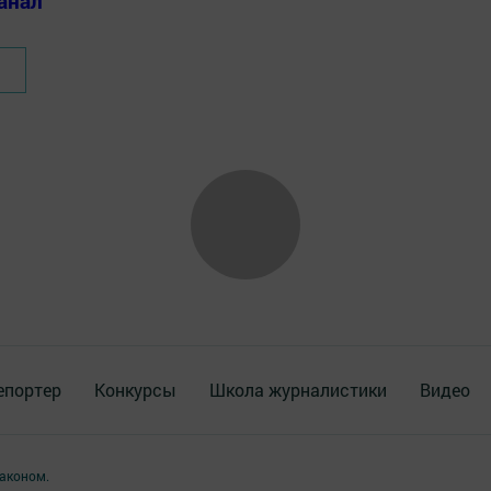
анал
епортер
Конкурсы
Школа журналистики
Видео
аконом.