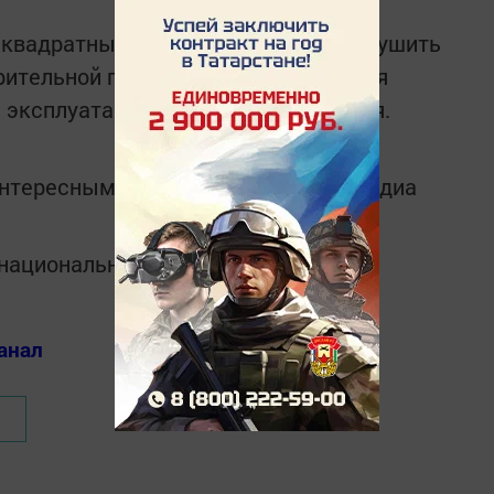
 квадратных метров. Полностью потушить
арительной причиной пожара является
 эксплуатации электрооборудования.
интересным в
Telegram-канале
Татмедиа
в национальном мессенджере MАХ:
анал