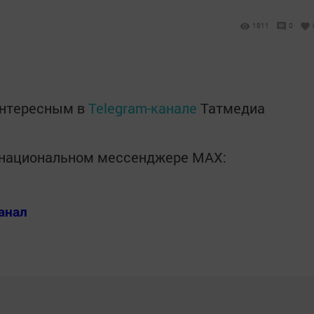
1811
0
интересным в
Telegram-канале
Татмедиа
в национальном мессенджере MАХ:
анал