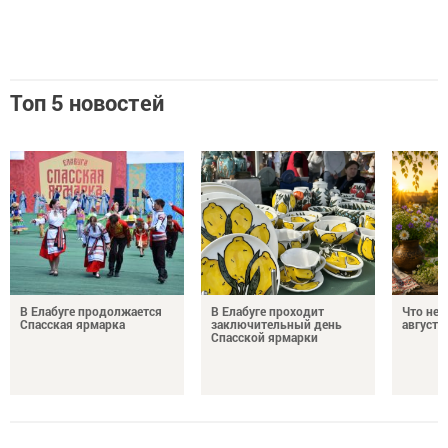
Топ 5 новостей
В Елабуге продолжается
В Елабуге проходит
Что нел
Спасская ярмарка
заключительный день
августа
Спасской ярмарки