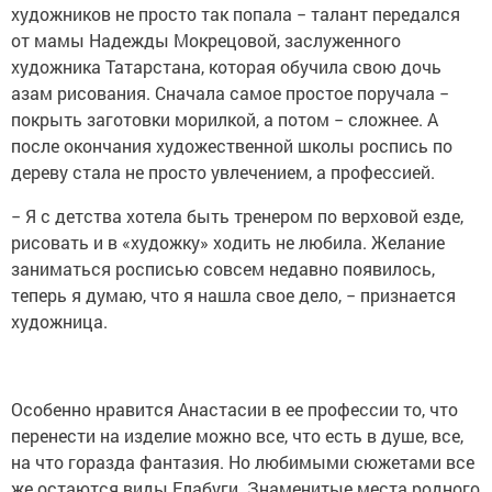
художников не просто так попала − талант передался
от мамы Надежды Мокрецовой, заслуженного
художника Татарстана, которая обучила свою дочь
азам рисования. Сначала самое простое поручала −
покрыть заготовки морилкой, а потом − сложнее. А
после окончания художественной школы роспись по
дереву стала не просто увлечением, а профессией.
− Я с детства хотела быть тренером по верховой езде,
рисовать и в «художку» ходить не любила. Желание
заниматься росписью совсем недавно появилось,
теперь я думаю, что я нашла свое дело, − признается
художница.
Особенно нравится Анастасии в ее профессии то, что
перенести на изделие можно все, что есть в душе, все,
на что горазда фантазия. Но любимыми сюжетами все
же остаются виды Елабуги. Знаменитые места родного