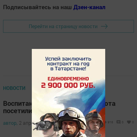
Подписывайтесь на наш
Дзен-канал
Перейти на страницу новости
НОВОСТИ
Воспитанники елабужского приюта
посетили кукольный театр
автор,
2 апреля 2013 - 12:29
916
0
0