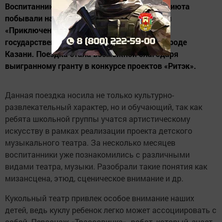
Воспитанники Елабужского социального приюта
побывали на долгожданном представлении
«Приключения трассовичка» в Татарском
государственном театре кукол «Экият» в городе
Казани. Поездка стала возможной благодаря
выигранному гранту в конкурсе проектов «Ритэк».
Данная поездка носила не только культурно-
развлекательный характер, но и обучающий, так как
ребята школьной группы учатся артистическому
искусству в рамках реализации проекта детского
музыкального театра. За несколько месяцев
воспитанники уже познакомились с различными
видами театра, музыки. Разобрали такие понятия как
мизансцена, этюд, сценическое внимание и др.
Кукольный театр привлек особое внимание наших
детей, ведь куклу ребенок легко может ассоциировать с
собой. Персонаж «Трассовичка»- робот, который, знает