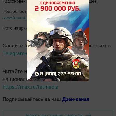
«Вдохновение», «Инфопоток», «Старт в будущее».
Подробности на официальном сайте
www.forumtatarstan.ru
.
Фото из архива форума.
Следите за самым важным и интересным в
Telegram-канале
Татмедиа
Читайте новости Татарстана в
национальном мессенджере MАХ:
https://max.ru/tatmedia
Подписывайтесь на наш
Дзен-канал
Перейти на страницу новости