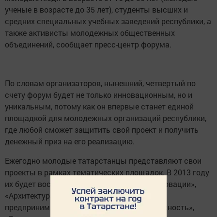
ученые в возрасте до 35 лет), студенты высших и
средних специальных учебных заведений республики, а
также активисты молодежных общественных
объединений, сообщает пресс-центр форума.
По словам организаторов, нынешний, четвертый по
счету форум будет не только инновационным, но и
уникальным, потому как он впервые станет единой
площадкой для молодежных организаций республики,
где любой сможет защитить свой проект и получить
денежный приз на его реализацию.
Ежегодно молодые татарстанцы представляют свои
проекты в рамках тематических площадок. В 2013 году
их будет восемь: «Молодежная наука и инновации»,
«Архитектура и городская среда», «Я
предприниматель», «Инициатива», «Безопасность»,