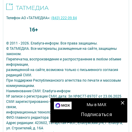
Телефон АО «ТАТМЕДИА»:
(843) 222 09 84
16+
© 2011 - 2026. Елабуга-информ. Все права защищены.
© ТАТМЕДИА. Все материалы, размещенные на сайте, защищены
законом.
Перепечатка, воспроизведение и распространение в любом объеме
информации,
размещенной на сайте, возможна только с письменного согласия
редакций СМИ.
При поддержке Республиканского агентства по печати и массовым
коммуникациям.
Наименование СМИ: Елабуга-информ
№ записи о регистрации СМИ, дата: Эл №ФС77-89707 от 23.06.2025
СМИ зарегистрированно Федеральной службой по надзору в сфере
Мы в MAX
связи,
информационных технологий и массовых коммуникаций
Подписаться
ФИО главного редактора: Качаева Сабина Равильевна
Адрес редакции: 423602, Татарстан Респ., Елабужский р-н, г. Елабуга,
ул. Строителей, д. 16А