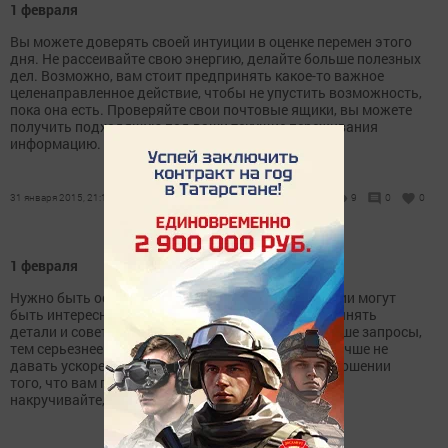
1 февраля
Вы можете доверять своей интуиции в оценке перемен этого
дня. Не рассеивайте свою энергию, делайте больше полезных
дел. Возможно, вам стоит предпринять какое-то важное
целенаправленное действие, чтобы не упустить возможность,
пока она есть. Проверяйте свои почтовые ящики, вы можете
получить подходящую под ваши текущие переживания
информацию. Кроме работы, домашние дела...
31 января 2015, 21:16
9
0
0
1 февраля
Нужно быть осторожнее во всех смыслах. Ситуации могут
быть интересные, но неоднозначные, и лучше уточнять
детали и советоваться со специалистами. Чем выше запросы,
тем серьезнее можно просчитаться. Ситуациям лучше не
давать ускорения. Не помешают и сомнения в отношении
того, что вам пытаются навязать. Сильно себя не
накручивайте, но возможно, пришло...