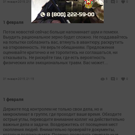
31 января 2015, 21:15
10
0
0
1 февраля
Поток новостей сейчас больше напоминает шум и помехи.
Выудить рациональное зерно будет сложно. Не поддавайтесь
на попытки соблазнить вас, втянуть в авантюру, раскрутить
на откровенность. Не верьте обещаниям. Предложения
оценивайте критично и не торопитесь ни соглашаться, ни
отказывать. Не рискуйте там, где есть вероятность
физических или эмоциональных травм. Вас может...
31 января 2015, 21:15
5
0
0
1 февраля
Держите под контролем не только свои дела, но и
микроклимат в группе, где проходит ваше время. Обходите
острые углы, переводите внимание коллег на действительно
важные дела и задачи. Воздержитесь от посещения мест
скопления людей. Внимательно проверяйте документы,
которые подписываете. Полезно проводить генеральные