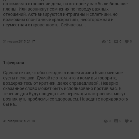
оптимизм в отношении дела, на которое у вас были большие
планы. Или возникнут сомнения по поводу важных
отношений. Активизируются интриганы и сплетники, но
возможны спонтанные «раскрытия», неосторожная и
неуместная откровенность. Сейчас вы...
31 января 2015, 21:17
12
0
0
1 февраля
Сделайте так, чтобы сегодня в вашей жизни было меньше
суеты и спешки. Думайте о том, что и кому вы говорите,
воздержитесь от критики, даже справедливой. Неверно
сказанное слово может быть использовано против вас. В
течение дня будут ощущаться перепады настроения; могут
возникнуть проблемы со здоровьем. Наведите порядок хотя
бы на...
31 января 2015, 21:16
9
0
0