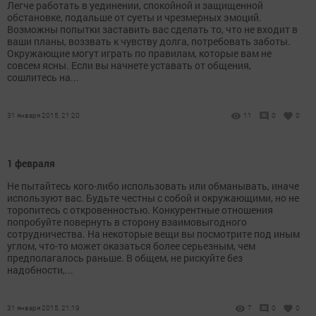
Легче работать в уединении, спокойной и защищенной
обстановке, подальше от суеты и чрезмерных эмоций.
Возможны попытки заставить вас сделать то, что не входит в
ваши планы, воззвать к чувству долга, потребовать заботы.
Окружающие могут играть по правилам, которые вам не
совсем ясны. Если вы начнете уставать от общения,
сошлитесь на...
31 января 2015, 21:20
11
0
0
1 февраля
Не пытайтесь кого-либо использовать или обманывать, иначе
используют вас. Будьте честны с собой и окружающими, но не
торопитесь с откровенностью. Конкурентные отношения
попробуйте повернуть в сторону взаимовыгодного
сотрудничества. На некоторые вещи вы посмотрите под иным
углом, что-то может оказаться более серьезным, чем
предполагалось раньше. В общем, не рискуйте без
надобности,...
31 января 2015, 21:19
7
0
0