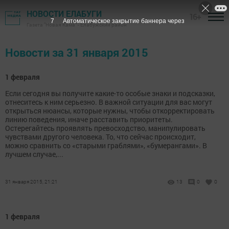
НОВОСТИ ЕЛАБУГИ
16+
7
Автоматическое закрытие баннера через
Газета "Новая Кама" - Елабужский район
Новости за 31 января 2015
1 февраля
Если сегодня вы получите какие-то особые знаки и подсказки,
отнеситесь к ним серьезно. В важной ситуации для вас могут
открыться нюансы, которые нужны, чтобы откорректировать
линию поведения, иначе расставить приоритеты.
Остерегайтесь проявлять превосходство, манипулировать
чувствами другого человека. То, что сейчас происходит,
можно сравнить со «старыми граблями», «бумерангами». В
лучшем случае,...
31 января 2015, 21:21
13
0
0
1 февраля