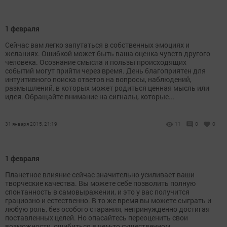
1 февраля
Сейчас вам легко запутаться в собственных эмоциях и
желаниях. Ошибкой может быть ваша оценка чувств другого
человека. Осознание смысла и пользы происходящих
событий могут прийти через время. День благоприятен для
интуитивного поиска ответов на вопросы, наблюдений,
размышлений, в которых может родиться ценная мысль или
идея. Обращайте внимание на сигналы, которые...
31 января 2015, 21:19
11
0
0
1 февраля
Планетное влияние сейчас значительно усиливает ваши
творческие качества. Вы можете себе позволить полную
спонтанность в самовыражении, и это у вас получится
грациозно и естественно. В то же время вы можете сыграть и
любую роль, без особого старания, непринужденно достигая
поставленных целей. Но опасайтесь переоценить свои
возможности, ошибиться в чем-то существенном....