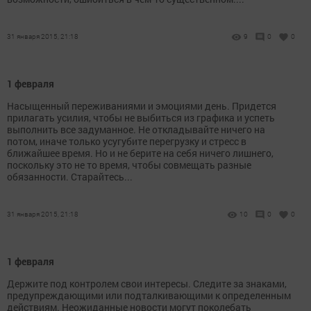
31 января 2015, 21:18
9
0
0
1 февраля
Насыщенный переживаниями и эмоциями день. Придется
прилагать усилия, чтобы не выбиться из графика и успеть
выполнить все задуманное. Не откладывайте ничего на
потом, иначе только усугубите перегрузку и стресс в
ближайшее время. Но и не берите на себя ничего лишнего,
поскольку это не то время, чтобы совмещать разные
обязанности. Старайтесь...
31 января 2015, 21:18
10
0
0
1 февраля
Держите под контролем свои интересы. Следите за знаками,
предупреждающими или подталкивающими к определенным
действиям. Неожиданные новости могут поколебать