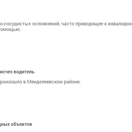
но-сосудистых осложнений, часто приводящее к инвалидн
 помощью.
исчез водитель
роизошло в Менделеевском районе.
дных объектов