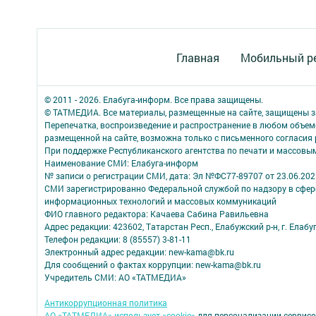
Главная
Мобильный р
© 2011 - 2026. Елабуга-информ. Все права защищены.
© ТАТМЕДИА. Все материалы, размещенные на сайте, защищены з
Перепечатка, воспроизведение и распространение в любом объе
размещенной на сайте, возможна только с письменного согласия
При поддержке Республиканского агентства по печати и массов
Наименование СМИ: Елабуга-информ
№ записи о регистрации СМИ, дата: Эл №ФС77-89707 от 23.06.202
СМИ зарегистрированно Федеральной службой по надзору в сфере
информационных технологий и массовых коммуникаций
ФИО главного редактора: Качаева Сабина Равильевна
Адрес редакции: 423602, Татарстан Респ., Елабужский р-н, г. Елабуг
Телефон редакции: 8 (85557) 3-81-11
Электронный адрес редакции: new-kama@bk.ru
Для сообщений о фактах коррупции: new-kama@bk.ru
Учредитель СМИ: АО «ТАТМЕДИА»
Антикоррупционная политика
АО «ТАТМЕДИА» использует «cookie»
для персонализации сервисо