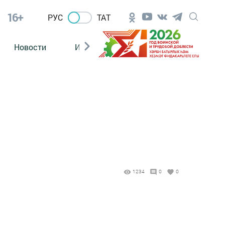
16+
РУС
ТАТ
Новости
Из зала суда
1234
0
0