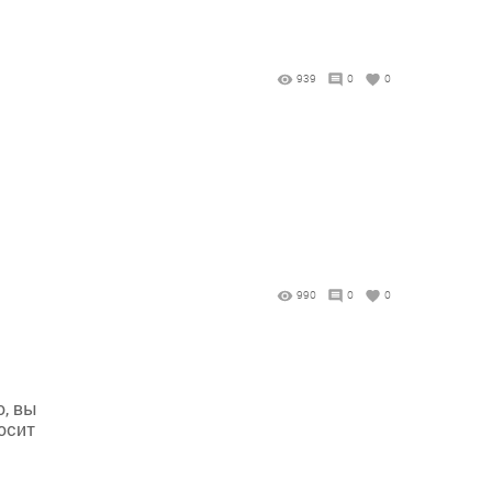
939
0
0
990
0
0
о, вы
осит