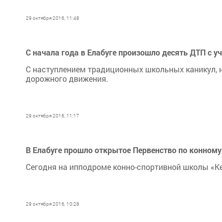
29 октября 2016, 11:48
С начала года в Елабуге произошло десять ДТП с у
С наступлением традиционных школьных каникул, 
дорожного движения.
29 октября 2016, 11:17
В Елабуге прошло открытое Первенство по конному
Сегодня на ипподроме конно-спортивной школы «Ке
29 октября 2016, 10:28