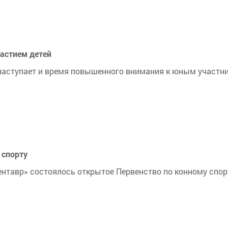
частием детей
наступает и время повышенного внимания к юным участн
 спорту
нтавр» состоялось открытое Первенство по конному спор