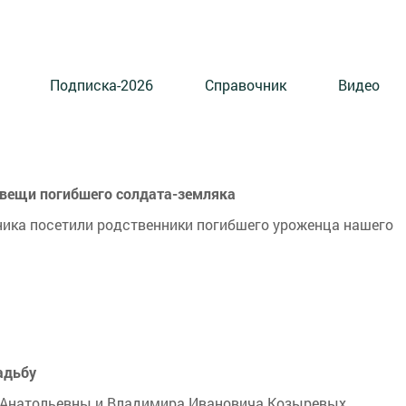
Подписка-2026
Справочник
Видео
 вещи погибшего солдата-земляка
ника посетили родственники погибшего уроженца нашего
адьбу
 Анатольевны и Владимира Ивановича Козыревых.