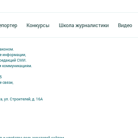
епортер
Конкурсы
Школа журналистики
Видео
аконом.
ме информации,
 редакций СМИ.
ым коммуникациям.
5
 связи,
а, ул. Строителей, д. 16А
в и удобства пользователей сайтом.