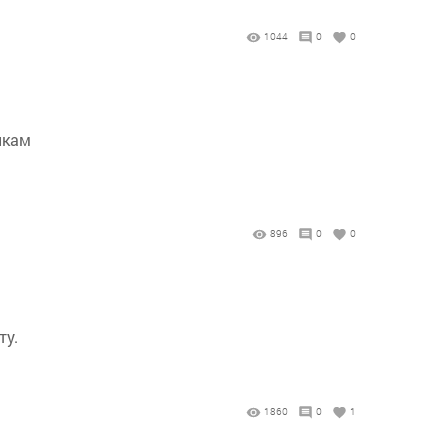
1044
0
0
икам
896
0
0
ту.
1860
0
1