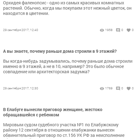
Орхидея фаленопсис - одно из самых красивых комнатных
растений. Обычно, когда мы покупаем этот нежный цветок, он
находится в цветении.
29 сентября 2017, 12:40
1958
0
0
А вы знаете, почему раньше дома строили в 9 этажей?
Вы когда-нибудь задумывались, почему раньше дома строили
именно в 9 этажей, а не в 10, например? Это было обычное
совпадение или архитекторская задумка?
29 сентября 2017, 12:30
1769
0
0
В Елабуге вынесли приговор женщине, жестоко
обращавшейся с ребенком
Мировым судом судебного участка №1 по Елабужскому
району 12 сентября в отношении елабужанки вынесен
обвинительный приговор по ст.156 УК РФ за неисполнение