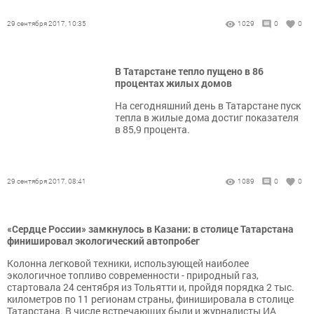
29 сентября 2017, 10:35
1029
0
0
В Татарстане тепло пущено в 86
процентах жилых домов
На сегодняшний день в Татарстане пуск
тепла в жилые дома достиг показателя
в 85,9 процента.
29 сентября 2017, 08:41
1089
0
0
«Сердце России» замкнулось в Казани: в столице Татарстана
финишировал экологический автопробег
Колонна легковой техники, использующей наиболее
экологичное топливо современности - природный газ,
стартовала 24 сентября из Тольятти и, пройдя порядка 2 тыс.
километров по 11 регионам страны, финишировала в столице
Татарстана. В числе встречающих были и журналисты ИА