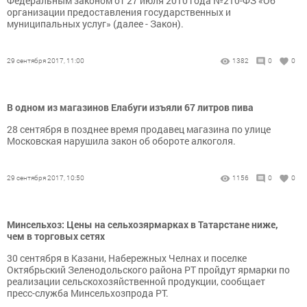
Федеральным законом от 27 июля 2010 года №210-ФЗ «Об
организации предоставления государственных и
муниципальных услуг» (далее - Закон).
29 сентября 2017, 11:00
1382
0
0
В одном из магазинов Елабуги изъяли 67 литров пива
28 сентября в позднее время продавец магазина по улице
Московская нарушила закон об обороте алкоголя.
29 сентября 2017, 10:50
1156
0
0
Минсельхоз: Цены на сельхозярмарках в Татарстане ниже,
чем в торговых сетях
30 сентября в Казани, Набережных Челнах и поселке
Октябрьский Зеленодольского района РТ пройдут ярмарки по
реализации сельскохозяйственной продукции, сообщает
пресс-служба Минсельхозпрода РТ.