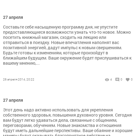
27 апреля
Составьте себе насыщенную программу дня, не упустите
предоставляющиеся возможности узнать что-то новое. Можно
посетить книжный магазин, сходить на лекцию или
отправиться в поездку. Новые впечатления наполнят вас
позитивной энергией, дадут импульс к новым свершениям.
Будьте готовы к изменениям, которые произойдут в
ближайшем будущем. Ваше окружение будет прислушиваться к
вашему мнению,...
26 апреля 2014, 20:22
4
0
0
27 апреля
Этот день надо активно использовать для укрепления
собственного здоровья, повышения духовного уровня. Сегодня
вам будут легко удаваться дела, связанные с общением,
переговорами, обучением. Новые знакомства и отношения
будут иметь дальнейшие перспективы. Ваше обаяние и хорошие
манеры будут оказывать благоприятное действие на