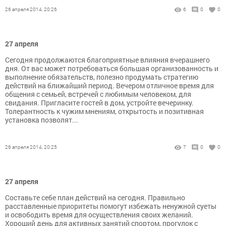
26 апреля 2014, 20:26
6
0
0
27 апреля
Сегодня продолжаются благоприятные влияния вчерашнего
дня. От вас может потребоваться большая организованность и
выполнение обязательств, полезно продумать стратегию
действий на ближайший период. Вечером отличное время для
общения с семьей, встречей с любимым человеком, для
свидания. Пригласите гостей в дом, устройте вечеринку.
Толерантность к чужим мнениям, открытость и позитивная
установка позволят...
26 апреля 2014, 20:25
7
0
0
27 апреля
Составьте себе план действий на сегодня. Правильно
расставленные приоритеты помогут избежать ненужной суеты
и освободить время для осуществления своих желаний.
Хороший день для активных занятий спортом, прогулок с