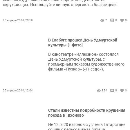
окружающих. Используйте личную энергию на благие цели.
26 апреля 2014, 20:19
7
0
0
В Елабуге прошел День Удмуртской
культуры [+ фото]
В кинотеатре «Иллюзион» состоялся
День Удмуртской культуры, с
премьерным показом художественного
фильма «Пузкар» («Гнездо»).
26 апреля 2014, 12:04
824
0
0
Стали известны подробности крушения
поезда в Тихоново
Не 12, а 20 вагонов с углем в Татарстане
сошли с рельсов из-за лихача.