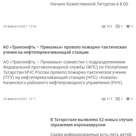
Начало Божественной Литургии в 8.00.
26 февраля 2021, 13:54
933
0
0
АО «Транснефть – Прикамье» провело пожарно-тактические
учения на нефтеперекачивающей станции
АО «Транснефть – Прикамье» совместно с подразделениями
Федеральной противопожарной службы (ФПС) по Республике
Татарстан МЧС России провело пожарно-тактическое учение
(ПТУ) на нефтеперекачивающей станции (НПС) «Ковали»
Казанского районного нефтепроводного управления (РНУ).
26 февраля 2021, 13:11
815
0
0
В Татарстане выявлено 52 новых случая
заражения коронавирусом
Среди инфицированных есть пять детей.