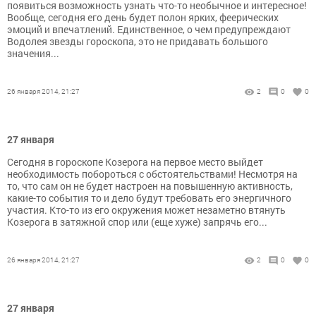
появиться возможность узнать что-то необычное и интересное!
Вообще, сегодня его день будет полон ярких, феерических
эмоций и впечатлений. Единственное, о чем предупреждают
Водолея звезды гороскопа, это не придавать большого
значения...
26 января 2014, 21:27
2
0
0
27 января
Сегодня в гороскопе Козерога на первое место выйдет
необходимость побороться с обстоятельствами! Несмотря на
то, что сам он не будет настроен на повышенную активность,
какие-то события то и дело будут требовать его энергичного
участия. Кто-то из его окружения может незаметно втянуть
Козерога в затяжной спор или (еще хуже) запрячь его...
26 января 2014, 21:27
2
0
0
27 января