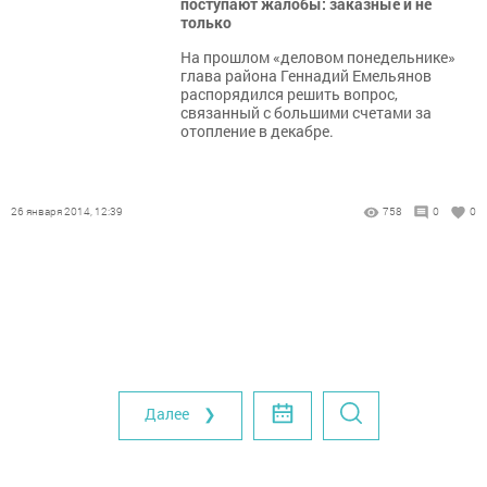
поступают жалобы: заказные и не
только
На прошлом «деловом понедельнике»
глава района Геннадий Емельянов
распорядился решить вопрос,
связанный с большими счетами за
отопление в декабре.
26 января 2014, 12:39
758
0
0
Далее ❯