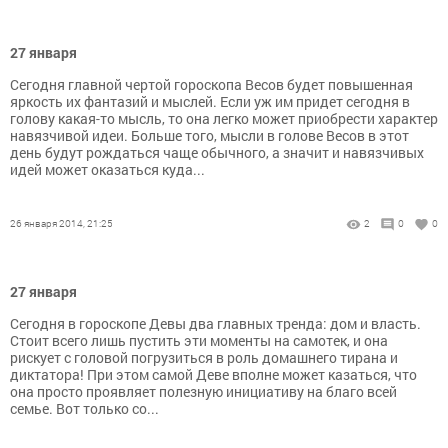
27 января
Сегодня главной чертой гороскопа Весов будет повышенная
яркость их фантазий и мыслей. Если уж им придет сегодня в
голову какая-то мысль, то она легко может приобрести характер
навязчивой идеи. Больше того, мысли в голове Весов в этот
день будут рождаться чаще обычного, а значит и навязчивых
идей может оказаться куда...
26 января 2014, 21:25
2
0
0
27 января
Сегодня в гороскопе Девы два главных тренда: дом и власть.
Стоит всего лишь пустить эти моменты на самотек, и она
рискует с головой погрузиться в роль домашнего тирана и
диктатора! При этом самой Деве вполне может казаться, что
она просто проявляет полезную инициативу на благо всей
семье. Вот только со...