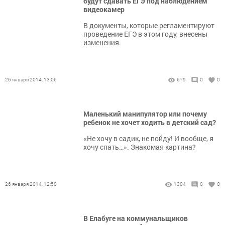
будут сдавать ЕГЭ под наблюдением
видеокамер
В документы, которые регламентируют
проведение ЕГЭ в этом году, внесены
изменения.
26 января 2014, 13:06
679
0
0
Маленький манипулятор или почему
ребенок не хочет ходить в детский сад?
«Не хочу в садик, не пойду! И вообще, я
хочу спать…». Знакомая картина?
26 января 2014, 12:50
1304
0
0
В Елабуге на коммунальщиков