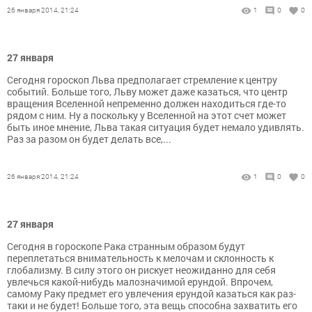
26 января 2014, 21:24
1
0
0
27 января
Сегодня гороскоп Льва предполагает стремление к центру
событий. Больше того, Льву может даже казаться, что центр
вращения Вселенной непременно должен находиться где-то
рядом с ним. Ну а поскольку у Вселенной на этот счет может
быть иное мнение, Льва такая ситуация будет немало удивлять.
Раз за разом он будет делать все,...
26 января 2014, 21:24
1
0
0
27 января
Сегодня в гороскопе Рака странным образом будут
переплетаться внимательность к мелочам и склонность к
глобализму. В силу этого он рискует неожиданно для себя
увлечься какой-нибудь малозначимой ерундой. Впрочем,
самому Раку предмет его увлечения ерундой казаться как раз-
таки и не будет! Больше того, эта вещь способна захватить его