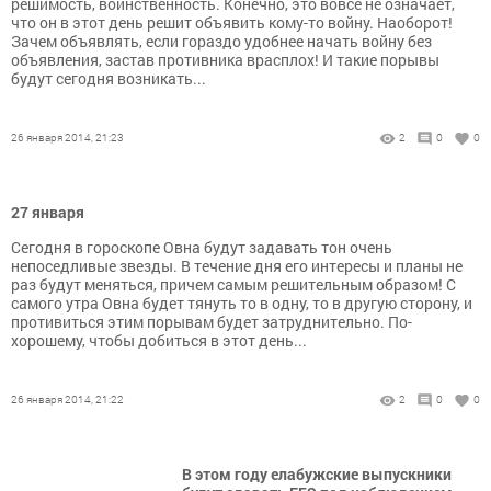
решимость, воинственность. Конечно, это вовсе не означает,
что он в этот день решит объявить кому-то войну. Наоборот!
Зачем объявлять, если гораздо удобнее начать войну без
объявления, застав противника врасплох! И такие порывы
будут сегодня возникать...
26 января 2014, 21:23
2
0
0
27 января
Сегодня в гороскопе Овна будут задавать тон очень
непоседливые звезды. В течение дня его интересы и планы не
раз будут меняться, причем самым решительным образом! С
самого утра Овна будет тянуть то в одну, то в другую сторону, и
противиться этим порывам будет затруднительно. По-
хорошему, чтобы добиться в этот день...
26 января 2014, 21:22
2
0
0
В этом году елабужские выпускники