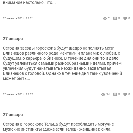
внимание настолько, что...
26 января 2014, 21:24
2
0
0
27 января
Сегодня звезды гороскопа будут щедро наполнять мозг
Близнецов различного рода мечтами и планами: о любви, о
будущем, о карьере, о бизнесе. В течение дня они то и дело
будут увлекаться самыми разнообразными идеями, причем
увлечения будут накатывать неожиданно, захватывая
Близнецов с головой. Однако в течение дня таких увлечений
может быть...
26 января 2014, 21:23
34
0
0
27 января
Сегодня в гороскопе Тельца будут преобладать могучие
мужские инстинкты (даже если Телец - женщина): сила,