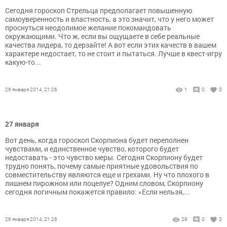
Сегодня гороскоп Стрельца предполагает повышенную
самоуверенность и властность, а это значит, что у него может
проснуться неодолимое желание покомандовать
окружающими. Что ж, если вы ощущаете в себе реальные
качества лидера, то дерзайте! А вот если этих качеств в вашем
характере недостает, то не стоит и пытаться. Лучше в квест-игру
какую-то...
26 января 2014, 21:26
1
0
0
27 января
Вот день, когда гороскоп Скорпиона будет переполнен
чувствами, и единственное чувство, которого будет
недоставать - это чувство меры. Сегодня Скорпиону будет
трудно понять, почему самые приятные удовольствия по
совместительству являются еще и грехами. Ну что плохого в
лишнем пирожном или поцелуе? Одним словом, Скорпиону
сегодня логичным покажется правило: «Если нельзя,...
26 января 2014, 21:26
29
0
0