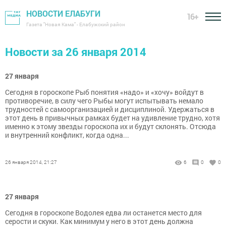
НОВОСТИ ЕЛАБУГИ
16+
Газета "Новая Кама" - Елабужский район
Новости за 26 января 2014
27 января
Сегодня в гороскопе Рыб понятия «надо» и «хочу» войдут в
противоречие, в силу чего Рыбы могут испытывать немало
трудностей с самоорганизацией и дисциплиной. Удержаться в
этот день в привычных рамках будет на удивление трудно, хотя
именно к этому звезды гороскопа их и будут склонять. Отсюда
и внутренний конфликт, когда одна...
26 января 2014, 21:27
6
0
0
27 января
Сегодня в гороскопе Водолея едва ли останется место для
серости и скуки. Как минимум у него в этот день должна