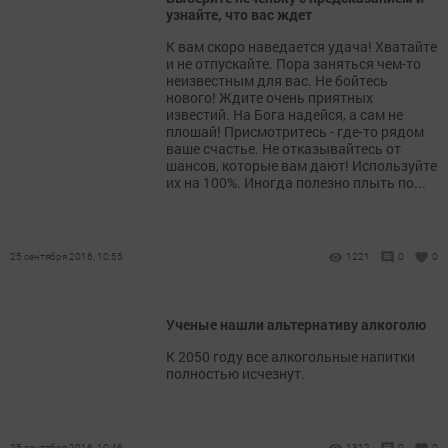
узнайте, что вас ждет
К вам скоро наведается удача! Хватайте
и не отпускайте. Пора заняться чем-то
неизвестным для вас. Не бойтесь
нового! Ждите очень приятных
известий. На Бога надейся, а сам не
плошай! Присмотритесь - где-то рядом
ваше счастье. Не отказывайтесь от
шансов, которые вам дают! Используйте
их на 100%. Иногда полезно плыть по...
25 сентября 2016, 10:55
1221
0
0
Ученые нашли альтернативу алкоголю
К 2050 году все алкогольные напитки
полностью исчезнут.
25 сентября 2016, 10:46
1312
0
0