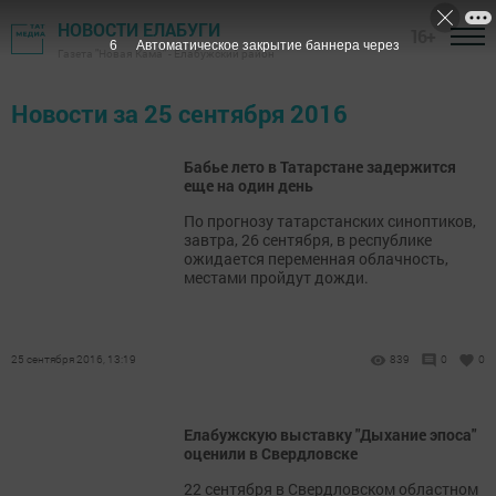
НОВОСТИ ЕЛАБУГИ
16+
5
Автоматическое закрытие баннера через
Газета "Новая Кама" - Елабужский район
Новости за 25 сентября 2016
Бабье лето в Татарстане задержится
еще на один день
По прогнозу татарстанских синоптиков,
завтра, 26 сентября, в республике
ожидается переменная облачность,
местами пройдут дожди.
25 сентября 2016, 13:19
839
0
0
Елабужскую выставку "Дыхание эпоса"
оценили в Свердловске
22 сентября в Свердловском областном