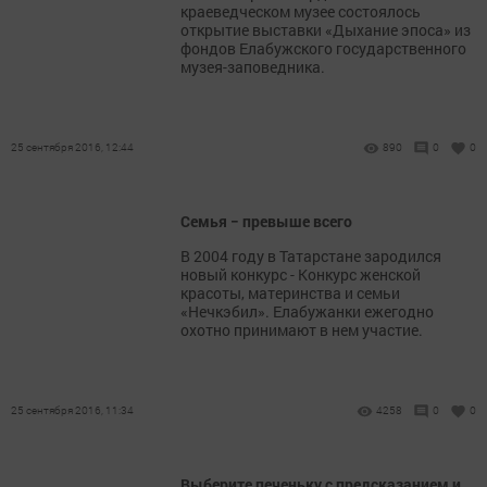
краеведческом музее состоялось
открытие выставки «Дыхание эпоса» из
фондов Елабужского государственного
музея-заповедника.
25 сентября 2016, 12:44
890
0
0
Семья − превыше всего
В 2004 году в Татарстане зародился
новый конкурс - Конкурс женской
красоты, материнства и семьи
«Нечкэбил». Елабужанки ежегодно
охотно принимают в нем участие.
25 сентября 2016, 11:34
4258
0
0
Выберите печеньку с предсказанием и