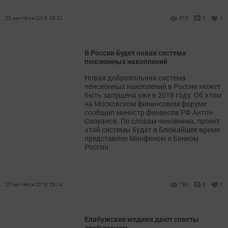
25 сентября 2016, 09:32
815
0
0
В России будет новая система
пенсионных накоплений
Новая добровольная система
пенсионных накоплений в России может
быть запущена уже в 2018 году. Об этом
на Московском финансовом форуме
сообщил министр финансов РФ Антон
Силуанов. По словам чиновника, проект
этой системы будет в ближайшее время
представлен Минфином и Банком
России.
25 сентября 2016, 09:14
790
0
0
Елабужские медики дают советы
елабужанам