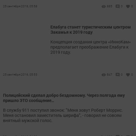
25 сентября 2016, 05:58
885
0
0
Елабуга станет туристическим центром
Закамья к 2019 году
Концепция создания центра «ИнноКам»
предполагает преображение Елабуги к
2019 году.
25 сентября 2016, 05:53
847
0
0
Полицейский сделал добро бездомному. Через полгода ему
пришло ЭТО сообщение…
В службу 911 поступил звонок: "Меня зовут Роберт Моррис.
Меня остановил заместитель шерифа", - говорил не совсем
внятный мужской голос.