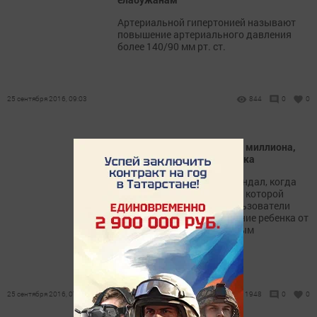
Артериальной гипертонией называют
повышение артериального давления
более 140/90 мм рт. ст.
25 сентября 2016, 09:03
844
0
0
Женщина собрала больше миллиона,
наврав про "рак" у ее ребенка
В соцсетях разразился скандал, когда
выяснилось, что женщина, которой
волонтеры и интернет-пользователи
помогали собрать на лечение ребенка от
"рака", обманула всех самым
бессовестным образом.
25 сентября 2016, 07:25
1948
0
0