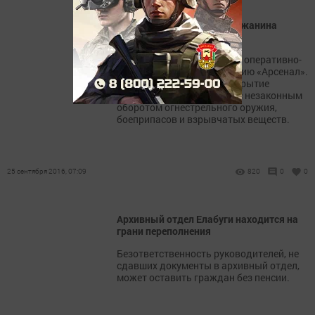
На садовом участке елабужанина
изъяли обрез ружья
МВД Татарстана проводит оперативно-
профилактическую операцию «Арсенал».
Ее цель - выявление и раскрытие
преступлений, связанных с незаконным
оборотом огнестрельного оружия,
боеприпасов и взрывчатых веществ.
25 сентября 2016, 07:09
820
0
0
Архивный отдел Елабуги находится на
грани переполнения
Безответственность руководителей, не
сдавших документы в архивный отдел,
может оставить граждан без пенсии.