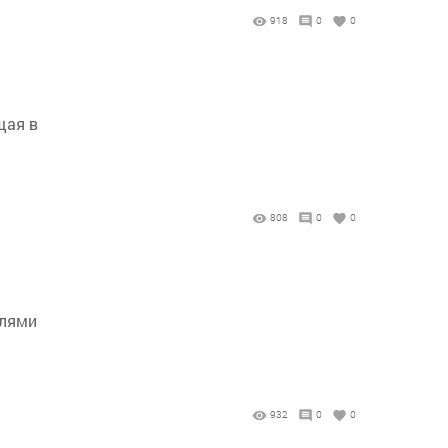
918
0
0
щая в
808
0
0
елями
932
0
0