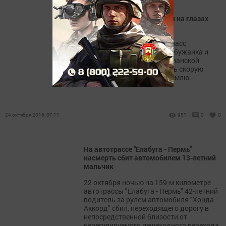
Пожилой елабужанин упал на глазах
прохожих
23 октября по системе глонасс
позвонила бдительная елабужанка и
сообщила, что по улице Казанской
мужчина попросил вызвать скорую
помощь и тут же упал на землю.
24 октября 2016, 07:11
951
0
0
На автотрассе "Елабуга - Пермь"
насмерть сбит автомобилем 13-летний
мальчик
22 октября ночью на 159-м километре
автотрассы "Елабуга - Пермь" 42-летний
водитель за рулем автомобиля "Хонда
Аккорд" сбил, переходящего дорогу в
непосредственной близости от
нерегулируемого пешеходного перехода,