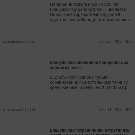
Начальник отдела МВД России по
Елабужскому району Юрий Николаевич
Пономарев торжественно вручил 8
удостоверений Народных дружинников.
24 октября 2016, 10:50
1030
0
0
Елабужские школьники поборолись за
звание лучшего
В Елабужском районе прошли
соревнования по настольному теннису
среди юношей и девушек 2002-2003 г.р.
24 октября 2016, 10:33
1153
0
0
Елабужские пограничники встретились