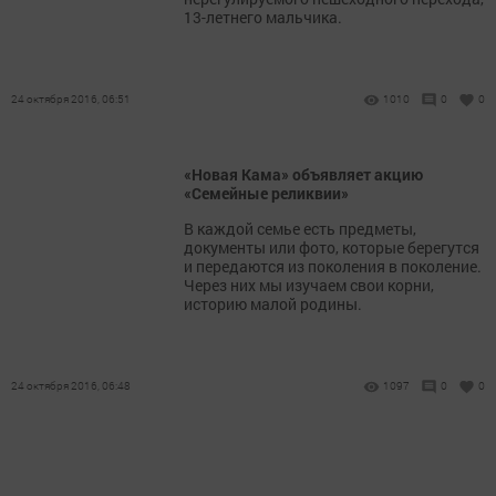
13-летнего мальчика.
24 октября 2016, 06:51
1010
0
0
«Новая Кама» объявляет акцию
«Семейные реликвии»
В каждой семье есть предметы,
документы или фото, которые берегутся
и передаются из поколения в поколение.
Через них мы изучаем свои корни,
историю малой родины.
24 октября 2016, 06:48
1097
0
0