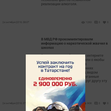
реализации алкоголя.
24 октября 2016, 08:07
1263
0
0
В МВД РФ прокомментировали
информацию о наркотической жвачке в
школах
В конце минувшей недели в интернете
анонимные авторы сообщили о якобы
имеющихся фактах сбыта в
образовательных учреждениях
наркотических средств под видом
жевательных резинок. Испуганные
родители пересказывали друг другу эту
новость в соцсетях.
24 октября 2016, 07:18
908
0
0