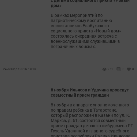
с детьми социального приюта «Новый
дом»
В рамках мероприятий по
патриотическому воспитанию
воспитанников Елабужского
социального приюта «Новый дом»
состоялась очередная встреча с
военнослужащими служившими в
пограничных войсках.
24 октября 2016, 10:16
971
0
0
8 ноября Ильясов и Удачина проведут
совместный прием граждан
8 ноября в аппарате уполномоченного
по правам ребенка в Татарстане,
который расположен в Казани по ул. К.
Маркса, д. 61, состоится совместный
прием граждан детского омбудсмена РТ
Гузель Удачиной и главного судебного
пристава республики Радика Ильясова.