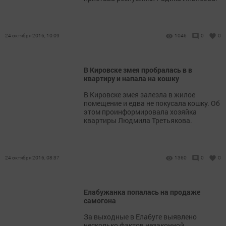
24 октября 2016, 10:09
1046
0
0
В Кировске змея пробралась в в
квартиру и напала на кошку
В Кировске змея залезла в жилое
помещение и едва не покусала кошку. Об
этом проинформировала хозяйка
квартиры Людмила Третьякова.
24 октября 2016, 08:37
1360
0
0
Елабужанка попалась на продаже
самогона
За выходные в Елабуге выявлено
несколько фактов незаконной