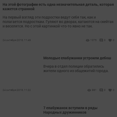
На этой фотографии есть одна незначительная деталь, которая
кажется странной
На первый взгляд эти подростки ведут себя так, как и
полагается подросткам. Гуляют во дворах, катаются на скейтах
и веселятся. Но с этой картинкой что-то явно не так.
24 октября 2016, 11:49
1375
0
0
Молодые елабужанки устроили дебош
Вчера в отдел полиции обратились
жители одного из общежитий города.
24 октября 2016, 11:22
981
0
0
7 елабужанок вступили в ряды
Народных дружинников