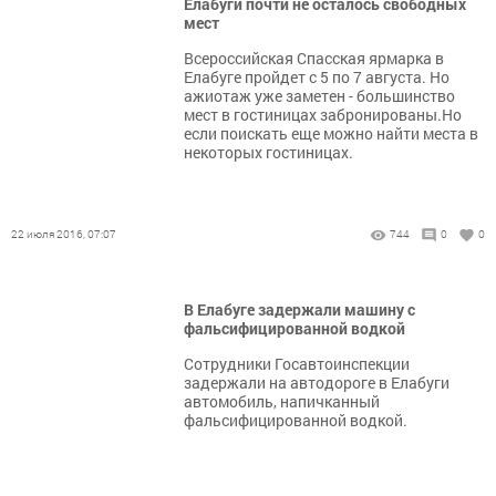
Елабуги почти не осталось свободных
мест
Всероссийская Спасская ярмарка в
Елабуге пройдет с 5 по 7 августа. Но
ажиотаж уже заметен - большинство
мест в гостиницах забронированы.Но
если поискать еще можно найти места в
некоторых гостиницах.
22 июля 2016, 07:07
744
0
0
В Елабуге задержали машину с
фальсифицированной водкой
Сотрудники Госавтоинспекции
задержали на автодороге в Елабуги
автомобиль, напичканный
фальсифицированной водкой.