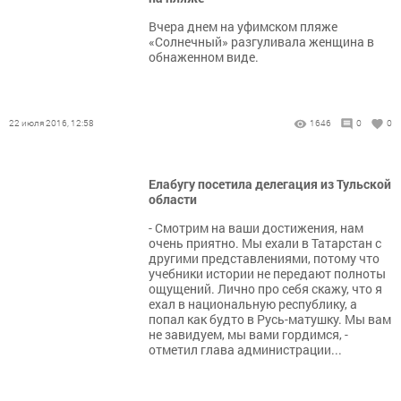
Вчера днем на уфимском пляже
«Солнечный» разгуливала женщина в
обнаженном виде.
22 июля 2016, 12:58
1646
0
0
Елабугу посетила делегация из Тульской
области
- Смотрим на ваши достижения, нам
очень приятно. Мы ехали в Татарстан с
другими представлениями, потому что
учебники истории не передают полноты
ощущений. Лично про себя скажу, что я
ехал в национальную республику, а
попал как будто в Русь-матушку. Мы вам
не завидуем, мы вами гордимся, -
отметил глава администрации...