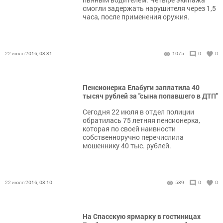
смогли задержать нарушителя через 1,5
часа, после применения оружия.
22 июля 2016, 08:31
1075
0
0
Пенсионерка Елабуги заплатила 40
тысяч рублей за "сына попавшего в ДТП"
Сегодня 22 июля в отдел полиции
обратилась 75 летняя пенсионерка,
которая по своей наивности
собственноручно перечислила
мошеннику 40 тыс. рублей.
22 июля 2016, 08:10
589
0
0
На Спасскую ярмарку в гостиницах