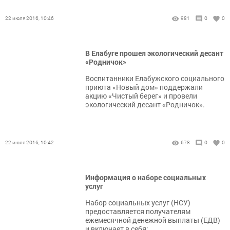
22 июля 2016, 10:46
981
0
0
В Елабуге прошел экологический десант
«Родничок»
Воспитанники Елабужского социального
приюта «Новый дом» поддержали
акцию «Чистый берег» и провели
экологический десант «Родничок».
22 июля 2016, 10:42
678
0
0
Информация о наборе социальных
услуг
Набор социальных услуг (НСУ)
предоставляется получателям
ежемесячной денежной выплаты (ЕДВ)
и включает в себя: