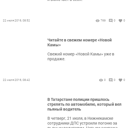
22 июля 2016, 08:52
769
0
0
Читайте в свежем номере «Новой
Камы»
Свежий номер «Новой Камы» уже в
продаже.
22 июля 2016, 08:42
0
0
0
В Татарстане полиции пришлось
стрелять по автомобилю, который вел
пьяный водитель
В четверг, 21 июля, в Нижнекамске
сотрудники ДПС устроили погоню за
пьяным водителем. Четыре экипажа