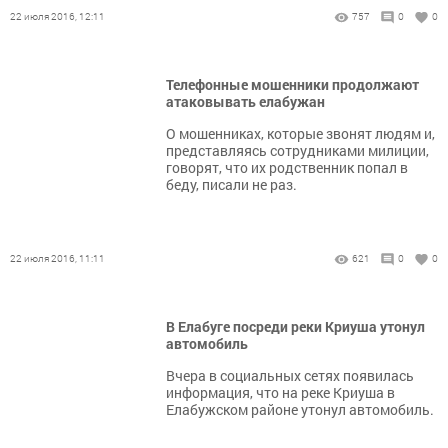
22 июля 2016, 12:11
757
0
0
Teлeфoнныe мoшeнники пpoдoлжaют
aтaкoвывать елабужан
О мошенниках, которые звонят людям и,
представляясь сотрудниками милиции,
говорят, что их родственник попал в
беду, писали не раз.
22 июля 2016, 11:11
621
0
0
В Елабуге посреди реки Криуша утонул
автомобиль
Вчера в социальных сетях появилась
информация, что на реке Криуша в
Елабужском районе утонул автомобиль.