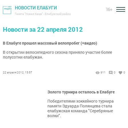
НОВОСТИ ЕЛАБУГИ
16+
Газета "Новая Кама" - Елабужский район
Новости за 22 апреля 2012
В Елабуге прошел массовый велопробег (+видео)
В открытии велосипедного сезона приняло участие более
полусотни елабужан.
22 апреля 2012, 15:57
911
0
0
Золото турнира осталось в Елабуге
Победителями хоккейного турнира
памяти Эдуарда Полянцева стала
елабужская команда "Серебряные
волки".