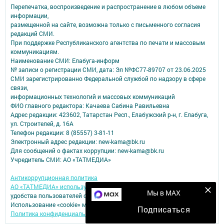
Перепечатка, воспроизведение и распространение в любом объеме
информации,
размещенной на сайте, возможна только с письменного согласия
редакций СМИ.
При поддержке Республиканского агентства по печати и массовым
коммуникациям.
Наименование СМИ: Елабуга-информ
№ записи о регистрации СМИ, дата: Эл №ФС77-89707 от 23.06.2025
СМИ зарегистрированно Федеральной службой по надзору в сфере
связи,
информационных технологий и массовых коммуникаций
ФИО главного редактора: Качаева Сабина Равильевна
Адрес редакции: 423602, Татарстан Респ., Елабужский р-н, г. Елабуга,
ул. Строителей, д. 16А
Телефон редакции: 8 (85557) 3-81-11
Электронный адрес редакции: new-kama@bk.ru
Для сообщений о фактах коррупции: new-kama@bk.ru
Учредитель СМИ: АО «ТАТМЕДИА»
Антикоррупционная политика
АО «ТАТМЕДИА» использует «cookie»
для персонализации сервисов и
Мы в MAX
удобства пользователей сайтом.
Использование «cookie» можно отменить в настройках браузера.
Подписаться
Политика конфиденциальности