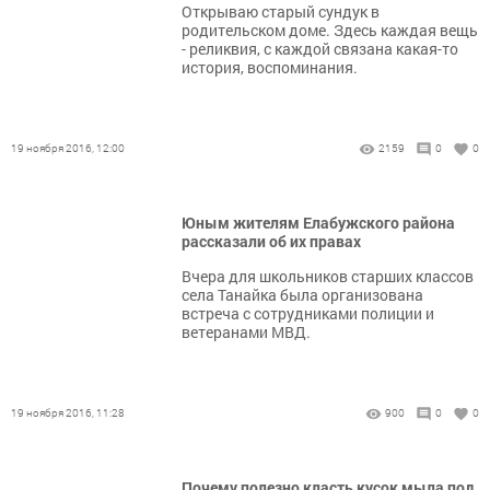
Открываю старый сундук в
родительском доме. Здесь каждая вещь
- реликвия, с каждой связана какая-то
история, воспоминания.
19 ноября 2016, 12:00
2159
0
0
Юным жителям Елабужского района
рассказали об их правах
Вчера для школьников старших классов
села Танайка была организована
встреча с сотрудниками полиции и
ветеранами МВД.
19 ноября 2016, 11:28
900
0
0
Почему полезно класть кусок мыла под