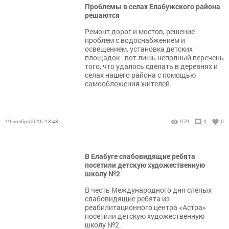
Проблемы в селах Елабужского района
решаются
Ремонт дорог и мостов, решение
проблем с водоснабжением и
освещением, установка детских
площадок - вот лишь неполный перечень
того, что удалось сделать в деревнях и
селах нашего района с помощью
самообложения жителей.
19 ноября 2016, 13:48
979
0
0
В Елабуге слабовидящие ребята
посетили детскую художественную
школу №2
В честь Международного дня слепых
слабовидящие ребята из
реабилитационного центра «Астра»
посетили детскую художественную
школу №2.