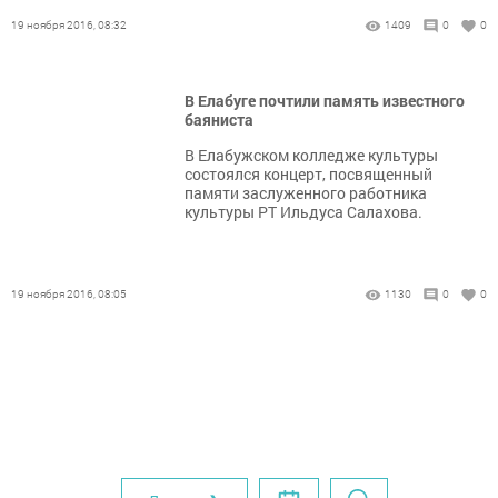
19 ноября 2016, 08:32
1409
0
0
В Елабуге почтили память известного
баяниста
В Елабужском колледже культуры
состоялся концерт, посвященный
памяти заслуженного работника
культуры РТ Ильдуса Салахова.
19 ноября 2016, 08:05
1130
0
0