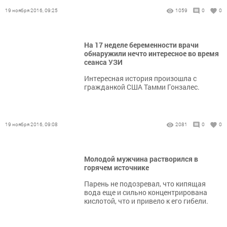
19 ноября 2016, 09:25
1059
0
0
На 17 неделе беременности врачи
обнаружили нечто интересное во время
сеанса УЗИ
Интересная история произошла с
гражданкой США Тамми Гонзалес.
19 ноября 2016, 09:08
2081
0
0
Молодой мужчина растворился в
горячем источнике
Парень не подозревал, что кипящая
вода еще и сильно концентрирована
кислотой, что и привело к его гибели.