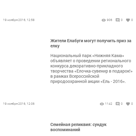
19 ноября 2016, 12:58
906
0
0
Жители Елабуги могут получить приз за
елку
Национальный парк «Нижняя Кама»
объявляет о проведении регионального
конкурса декоративно-прикладного
творчества «Елочка-сувенир в подарок!»
в рамках Всероссийской
природоохранной акции «Ель - 2016».
19 ноября 2016, 12:06
1142
0
0
Семейная реликвия: сундук
воспоминаний