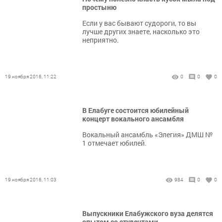
простыню
Если у вас бывают судороги, то вы
лучше других знаете, насколько это
неприятно.
19 ноября 2016, 11:22
0
0
0
В Елабуге состоится юбилейный
концерт вокального ансамбля
Вокальный ансамбль «Элегия» ДМШ №
1 отмечает юбилей.
19 ноября 2016, 11:03
984
0
0
Выпускники Елабужского вуза делятся
опытом со студентами