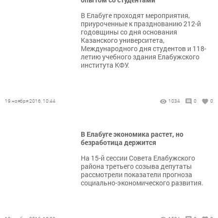
В Елабуге проходят мероприятия,
приуроченные к празднованию 212-й
годовщины со дня основания
Казанского университета,
Международного дня студентов и 118-
летию учебного здания Елабужского
института КФУ.
19 ноября 2016, 10:44
1034
0
0
В Елабуге экономика растет, но
безработица держится
На 15-й сессии Совета Елабужского
района третьего созыва депутаты
рассмотрели показатели прогноза
социально-экономического развития.