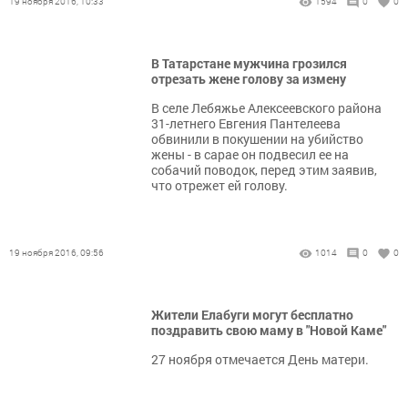
19 ноября 2016, 10:33
1594
0
0
В Татарстане мужчина грозился
отрезать жене голову за измену
В селе Лебяжье Алексеевского района
31-летнего Евгения Пантелеева
обвинили в покушении на убийство
жены - в сарае он подвесил ее на
собачий поводок, перед этим заявив,
что отрежет ей голову.
19 ноября 2016, 09:56
1014
0
0
Жители Елабуги могут бесплатно
поздравить свою маму в "Новой Каме"
27 ноября отмечается День матери.