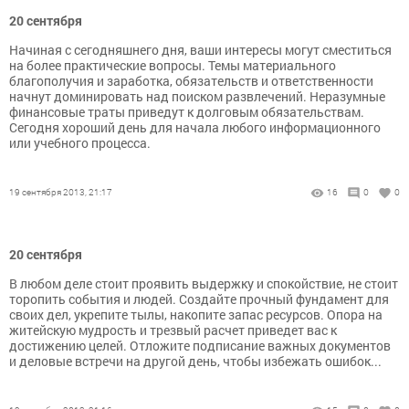
20 сентября
Начиная с сегодняшнего дня, ваши интересы могут сместиться
на более практические вопросы. Темы материального
благополучия и заработка, обязательств и ответственности
начнут доминировать над поиском развлечений. Неразумные
финансовые траты приведут к долговым обязательствам.
Сегодня хороший день для начала любого информационного
или учебного процесса.
19 сентября 2013, 21:17
16
0
0
20 сентября
В любом деле стоит проявить выдержку и спокойствие, не стоит
торопить события и людей. Создайте прочный фундамент для
своих дел, укрепите тылы, накопите запас ресурсов. Опора на
житейскую мудрость и трезвый расчет приведет вас к
достижению целей. Отложите подписание важных документов
и деловые встречи на другой день, чтобы избежать ошибок...