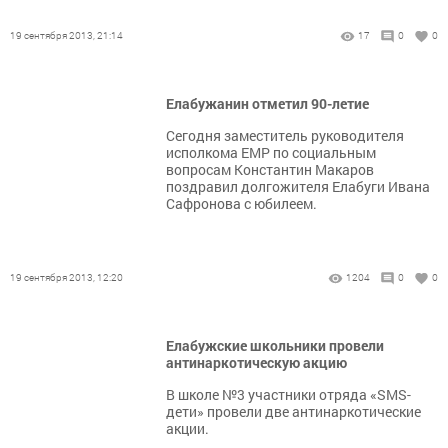
19 сентября 2013, 21:14
17
0
0
Елабужанин отметил 90-летие
Сегодня заместитель руководителя
исполкома ЕМР по социальным
вопросам Константин Макаров
поздравил долгожителя Елабуги Ивана
Сафронова с юбилеем.
19 сентября 2013, 12:20
1204
0
0
Елабужские школьники провели
антинаркотическую акцию
В школе №3 участники отряда «SMS-
дети» провели две антинаркотические
акции.