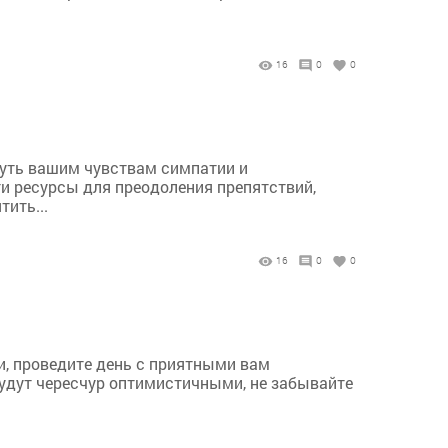
16
0
0
нуть вашим чувствам симпатии и
ти ресурсы для преодоления препятствий,
ить...
16
0
0
и, проведите день с приятными вам
удут чересчур оптимистичными, не забывайте