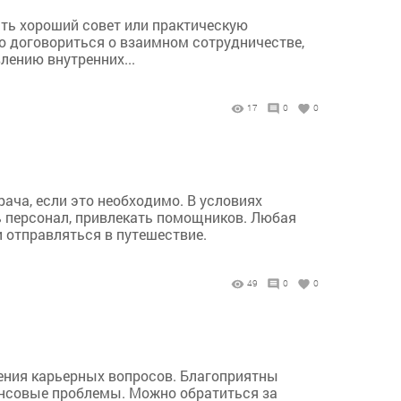
ть хороший совет или практическую
но договориться о взаимном сотрудничестве,
лению внутренних...
17
0
0
ача, если это необходимо. В условиях
ь персонал, привлекать помощников. Любая
 отправляться в путешествие.
49
0
0
шения карьерных вопросов. Благоприятны
ансовые проблемы. Можно обратиться за