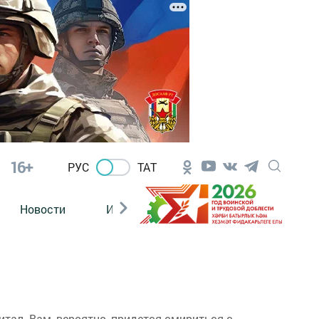
16+
РУС
ТАТ
Новости
Из зала суда
тал. Вам, вероятно, придется смириться с