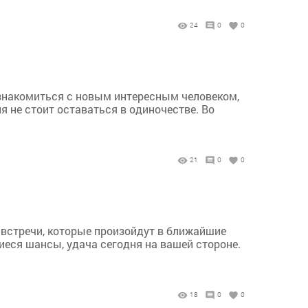
24
0
0
ознакомиться с новым интересным человеком,
 не стоит оставаться в одиночестве. Во
21
0
0
 встречи, которые произойдут в ближайшие
еся шансы, удача сегодня на вашей стороне.
18
0
0