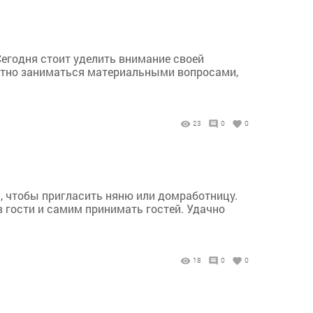
Сегодня стоит уделить внимание своей
иятно заниматься материальными вопросами,
23
0
0
, чтобы пригласить няню или домработницу.
в гости и самим принимать гостей. Удачно
18
0
0