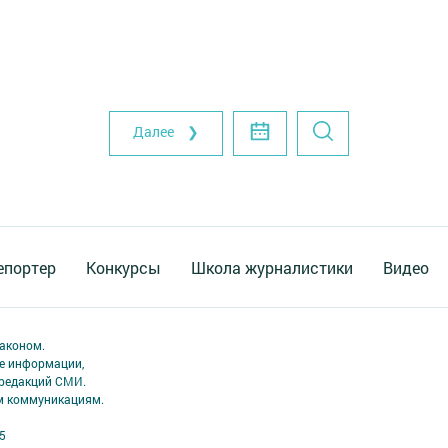
Далее ❯
епортер
Конкурсы
Школа журналистики
Видео
аконом.
ме информации,
 редакций СМИ.
ым коммуникациям.
5