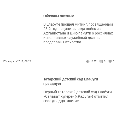
Обязаны жизнью
В Елабуге прошел митинг, посвященный
23-й годовщине вывода войск из
Афганистана и Дню памяти о россиянах,
исполнявших служебный долг за
пределами Отечества.
17 февраля 2012, 08:21
1157
0
0
Татарский детский сад Елабуги
празднует
Первый татарский детский сад Елабуги
«Салават күпере» («Радуга») отметил
свое двадцатилетие.