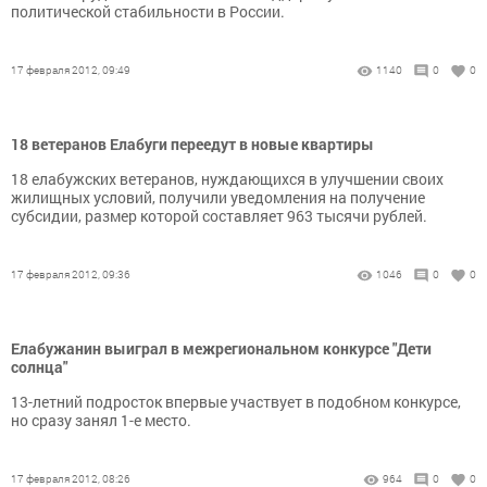
политической стабильности в России.
17 февраля 2012, 09:49
1140
0
0
18 ветеранов Елабуги переедут в новые квартиры
18 елабужских ветеранов, нуждающихся в улучшении своих
жилищных условий, получили уведомления на получение
субсидии, размер которой составляет 963 тысячи рублей.
17 февраля 2012, 09:36
1046
0
0
Елабужанин выиграл в межрегиональном конкурсе "Дети
солнца"
13-летний подросток впервые участвует в подобном конкурсе,
но сразу занял 1-е место.
17 февраля 2012, 08:26
964
0
0