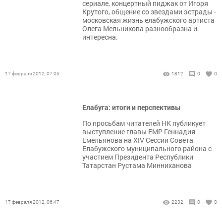
сериале, концертный пиджак от Игоря
Крутого, общение со звездами эстрады -
московская жизнь елабужского артиста
Олега Мельникова разнообразна и
интересна.
17 февраля 2012, 07:05
1812
0
0
Елабуга: итоги и перспективы
По просьбам читателей НК публикует
выступление главы ЕМР Геннадия
Емельянова на XIV Сессии Совета
Елабужского муниципального района с
участием Президента Республики
Татарстан Рустама Минниханова
17 февраля 2012, 06:47
2232
0
0