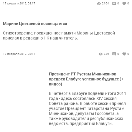
17 февраля 2012, 08:17
2164
0
0
Марине Цветаевой посвящается
Стихотворение, посвященное памяти Марины Цветаевой
прислал в редакцию НК наш читатель.
17 февраля 2012, 08:11
839
0
0
Президент РТ Рустам Минниханов
предрек Елабуге успешное будущее (+
видео)
В четверг в Елабуге подвели итоги 2011
года - здесь состоялась XIV сессия
Совета района. В работе сессии принял
участие Президент Татарстана Рустам
Минниханов, депутаты Госсовета, а
также руководители республиканских
ведомств, предприятий Елабуги.