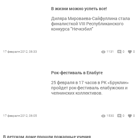
В жизни можно успеть все!
Диляра Мироваева-Сайфуллина стала
финалисткой VIII Республиканского
конкурса "Нечкэбил"
17 февраля 2012, 06:33
1131
0
0
Рок-фестиваль в Елабуге
25 февраля в 17 часов в РК «Бруклин»
пройдет рок-фестиваль елабужских и
челнинских коллективов.
17 февраля 2012, 06:05
1530
0
0
В детском доме прошли пожарные учения