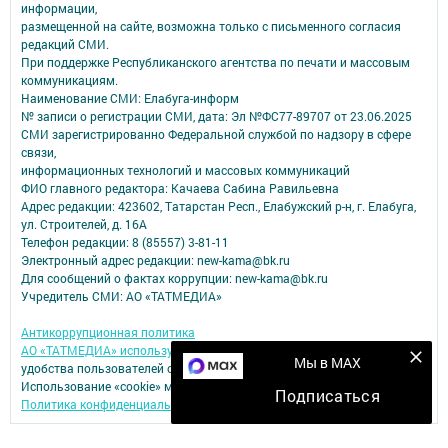
информации,
размещенной на сайте, возможна только с письменного согласия
редакций СМИ.
При поддержке Республиканского агентства по печати и массовым
коммуникациям.
Наименование СМИ: Елабуга-информ
№ записи о регистрации СМИ, дата: Эл №ФС77-89707 от 23.06.2025
СМИ зарегистрированно Федеральной службой по надзору в сфере
связи,
информационных технологий и массовых коммуникаций
ФИО главного редактора: Качаева Сабина Равильевна
Адрес редакции: 423602, Татарстан Респ., Елабужский р-н, г. Елабуга,
ул. Строителей, д. 16А
Телефон редакции: 8 (85557) 3-81-11
Электронный адрес редакции: new-kama@bk.ru
Для сообщений о фактах коррупции: new-kama@bk.ru
Учредитель СМИ: АО «ТАТМЕДИА»
Антикоррупционная политика
АО «ТАТМЕДИА» использует «cookie»
для персонализации сервисов и
Мы в MAX
удобства пользователей сайтом.
Использование «cookie» можно отменить в настройках браузера.
Подписаться
Политика конфиденциальности