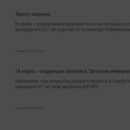
Трассу закрыли
В связи с ухудшением видимости из-за погодных у
автодороге М-7 на участке от Казани до Набережны
13 марта 2012, 08:18
18 марта - следующее занятие в "Детском универси
Напомним, что открытие данного проекта в Елабуге 
университет" на базе филиала К(П)ФУ.
13 марта 2012, 06:10