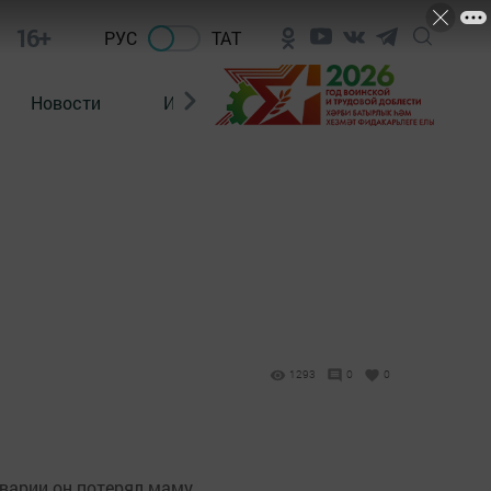
16+
РУС
ТАТ
Новости
Из зала суда
1293
0
0
варии он потерял маму.