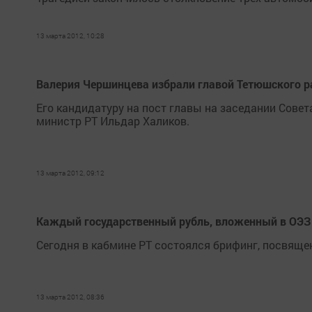
13 марта 2012, 10:28
Валерия Чершинцева избрали главой Тетюшского р
Его кандидатуру на пост главы на заседании Сове
министр РТ Ильдар Халиков.
13 марта 2012, 09:12
Каждый государственный рубль, вложенный в ОЭЗ «
Сегодня в кабмине РТ состоялся брифинг, посвяще
13 марта 2012, 08:36