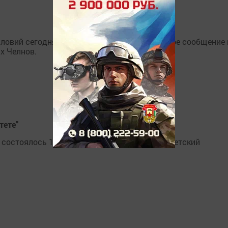
словий сегодня с 11 часов закрыто автобусное сообщение 
х Челнов.
тете"
состоялось 11 декабря 2011 г. и работает "Детский