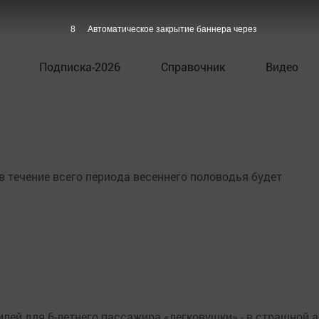
7
Автоматическое закрытие баннера через
Подписка-2026
Справочник
Видео
в течение всего периода весеннего половодья будет
лей для 6-летнего пассажира «легковушки» - в страшной а