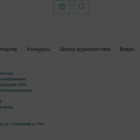
епортер
Конкурсы
Школа журналистики
Видео
аконом.
ме информации,
 редакций СМИ.
ым коммуникациям.
5
 связи,
а, ул. Строителей, д. 16А