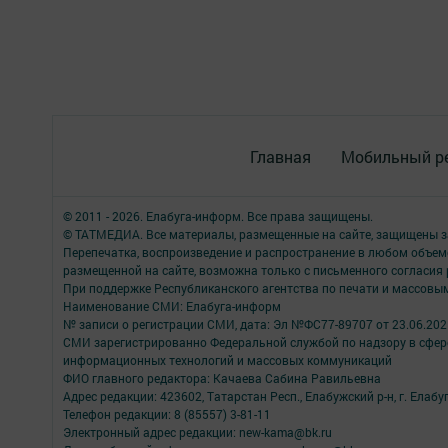
Главная
Мобильный р
© 2011 - 2026. Елабуга-информ. Все права защищены.
© ТАТМЕДИА. Все материалы, размещенные на сайте, защищены з
Перепечатка, воспроизведение и распространение в любом объе
размещенной на сайте, возможна только с письменного согласия
При поддержке Республиканского агентства по печати и массов
Наименование СМИ: Елабуга-информ
№ записи о регистрации СМИ, дата: Эл №ФС77-89707 от 23.06.202
СМИ зарегистрированно Федеральной службой по надзору в сфере
информационных технологий и массовых коммуникаций
ФИО главного редактора: Качаева Сабина Равильевна
Адрес редакции: 423602, Татарстан Респ., Елабужский р-н, г. Елабуг
Телефон редакции: 8 (85557) 3-81-11
Электронный адрес редакции: new-kama@bk.ru