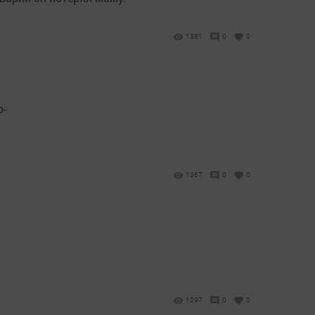
1381
0
0
р-
1367
0
0
1297
0
0