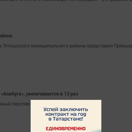
айона
та Тетюшского муниципального района представил Премье
Алабуга», увеличивается в 13 раз
нный перспективам развития ОЭЗ «Алабуга».