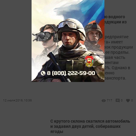
KASTAMONU увеличит долю водного
транспорта в отгрузках продукции из
Татарстана
Деревообрабатывающее предприятие
KASTAMONU в ОЭЗ «Алабуга» имеет
разветвленную сеть поставок продукции
как внутри России, так и за ее проделы.
На сегодняшний день большая часть
продукции отгружается клиентам
автотранспортом - более 80%. Однако в
планах компании - существенно
нарастить долю водного транспорта.
12 июля 2016, 10:36
717
0
0
С крутого склона скатился автомобиль
и задавил двух детей, собиравших
ягоды