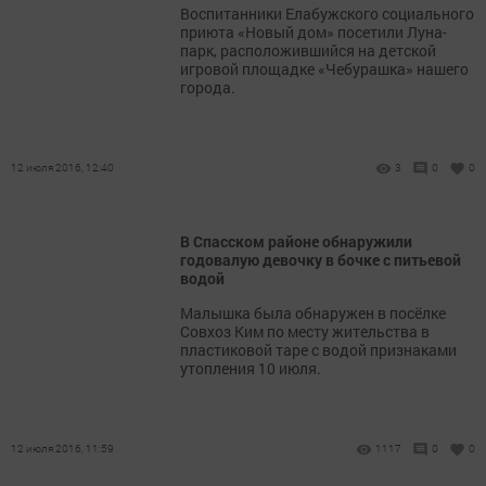
Воспитанники Елабужского социального
приюта «Новый дом» посетили Луна-
парк, расположившийся на детской
игровой площадке «Чебурашка» нашего
города.
12 июля 2016, 12:40
3
0
0
В Спасском районе обнаружили
годовалую девочку в бочке с питьевой
водой
Малышка была обнаружен в посёлке
Совхоз Ким по месту жительства в
пластиковой таре с водой признаками
утопления 10 июля.
12 июля 2016, 11:59
1117
0
0