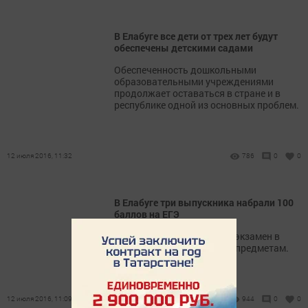
В Елабуге все дети от трех лет будут
обеспечены детскими садами
Обеспеченность дошкольными
образовательными учреждениями
продолжает оставаться в стране и в
республике одной из основных проблем.
12 июля 2016, 11:32
786
0
0
В Елабуге три выпускника набрали 100
баллов на ЕГЭ
Единый государственный экзамен в
Елабуге проводился по 12 предметам.
12 июля 2016, 11:09
944
0
0