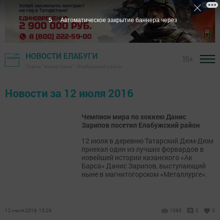
5
Автоматическое закрытие баннера через
НОВОСТИ ЕЛАБУГИ
16+
Газета "Новая Кама" - Елабужский район
Новости за 12 июля 2016
Чемпион мира по хоккею Данис
Зарипов посетил Елабужский район
12 июля в деревню Татарский Дюм-Дюм
приехал один из лучших форвардов в
новейшей истории казанского «Ак
Барса» Данис Зарипов, выступающий
ныне в магнитогорском «Металлурге».
12 июля 2016, 15:29
1083
0
0