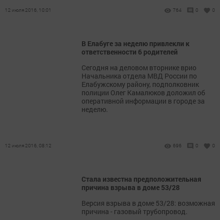
12 июля 2016, 10:01
764
0
0
В Елабуге за неделю привлекли к
ответственности 6 родителей
Сегодня на деловом вторнике врио
Начальника отдела МВД России по
Елабужскому району, подполковник
полиции Олег Камалюков доложил об
оперативной информации в городе за
неделю.
12 июля 2016, 08:12
696
0
0
Стала известна предположительная
причина взрыва в доме 53/28
Версия взрыва в доме 53/28: возможная
причина - газовый трубопровод.