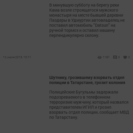
В минувшую субботу на берегу реки
Кама возле строящегося мужского
монастыря на месте бывшей деревни
Паздеры в Удмуртии автовладелец не
поставил автомобиль "Datsun" на
ручной тормоз и оставил машину
перпендикулярно склону.
12 июля 2016, 10:11
1181
0
0
Шутнику, грозившему взорвать отдел
полиции в Татарстане, грозит колония
Полицейские Бугульмы задержали
подозреваемого в телефонном
терроризме мужчину, который назвался
представителем ИГИЛ и грозил
взорвать отдел полиции, сообщает МВД
по Татарстану.