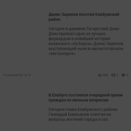
Данис Зарипов посетил Елабужский
район
Сегодня в деревню Татарсткий Дюм-
Дюм приехал один из лучших
форвардов в новейшей истории
казанского «Ак Барса» Данис Зарипов,
выступающий ныне в магнитогорском
«Металлурге».
12 июля 2016, 14:13
885
0
0
В Елабуге состоялся очередной прием
граждан по личным вопросам
Сегодня глава Елабужского района
Геннадий Емельянов ответил на
вопросы жителей города и сел.