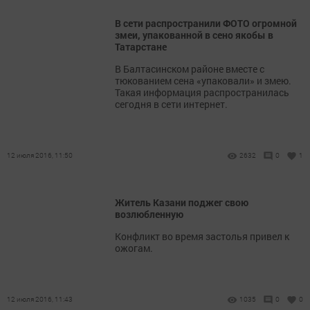
В сети распространили ФОТО огромной
змеи, упакованной в сено якобы в
Татарстане
В Балтасинском районе вместе с
тюкованием сена «упаковали» и змею.
Такая информация распространилась
сегодня в сети интернет.
12 июля 2016, 11:50
2632
0
1
Житель Казани поджег свою
возлюбленную
Конфликт во время застолья привел к
ожогам.
12 июля 2016, 11:43
1035
0
0