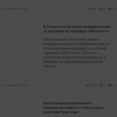
12 июля 2016, 13:28
691
0
0
В Татарстане на парня возбудили дело
за картинки на странице «ВКонтакте»
В Бугульме на 18-летнего парня
возбудили административное дело из-
за изображения коловрата на своей
странице "ВКонтакте". Об этом
сообщила помощник прокурора Д.А.
Юнусова на официальном портале
города.
12 июля 2016, 12:50
1058
0
0
Воспитанники Елабужского
социального приюта «Новый дом»
посетили Луна-парк