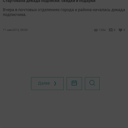
Стартовала декада подписки: скидки и подарки
Вчера в почтовых отделениях города и района началась декада
подписчика.
11 мая 2012, 05:03
1264
0
0
Далее ❯