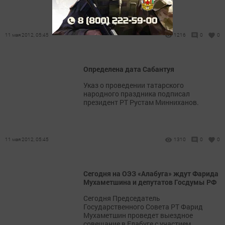
11 мая 2012, 05:45
1216
0
0
Определена дата Сабантуя
Указ о проведении татарского
народного праздника подписал
президент РТ Рустам Минниханов.
11 мая 2012, 05:45
1310
0
0
Сегодня на ОЭЗ «Алабуга» ждут Фарида
Мухаметшина и депутатов Госдумы РФ
Сегодня Председатель
Государственного Совета РТ Фарид
Мухаметшин проведет выездное
совещание в Елабуге с участием