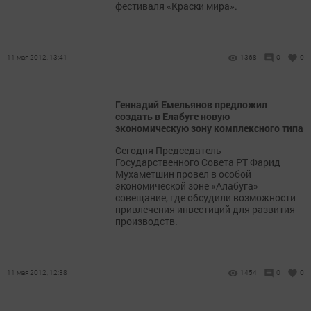
фестиваля «Краски мира».
11 мая 2012, 13:41
1368
0
0
Геннадий Емельянов предложил
создать в Елабуге новую
экономическую зону комплексного типа
Сегодня Председатель
Государственного Совета РТ Фарид
Мухаметшин провел в особой
экономической зоне «Алабуга»
совещание, где обсудили возможности
привлечения инвестиций для развития
производств.
11 мая 2012, 12:38
1454
0
0