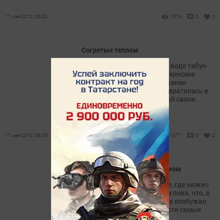
11 мая 2012, 06:26
1374
0
0
Согретые теплом
Букеты цветов, бегущий по воде табун
лошадей, знаменитые шишкинские
медведи - квартира елабужанки
Валентины Задориной превратилась в
настоящий художественный салон.
11 мая 2012, 06:05
1371
0
0
Пивной не место перед домом
Настал сезон уличных кафе, где можно
провести время за бокалом пива, что, в
свою очередь, не радует тех елабужан
рядом с домами, которых эти самые
пивные и установлены.