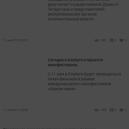
депутатов Государственной Думы от
Татарстана и представителей
республиканских органов
исполнительной власти.
11 мая 2012, 05:37
1297
0
0
Сегодня в Елабуге откроется
кинофестиваль
С 11 мая в Елабуге будет проводиться
показ фильмов в рамках
международного кинофестиваля
«Краски мира».
11 мая 2012, 05:06
1286
0
0