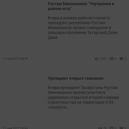
Рустам Минниханов: "Улучшения в
районе есть"
Вчера в рамках рабочего визита
президент республики Рустам
Минниханов провел совещание в
сельском поселении Татарский Дюм-
Дюм.
11 мая 2012, 06:55
1307
0
0
Президент открыл таможню
Вчера президент Татарстана Рустам
Минниханов принял участие в
церемонии открытия второй очереди
строительства на территории ОЭЗ
«Алабуга».
11 мая 2012, 06:49
76
0
0