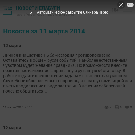
НОВОСТИ ЕЛАБУГИ
16+
5
Автоматическое закрытие баннера через
Газета "Новая Кама" - Елабужский район
Новости за 11 марта 2014
12 марта
Личная инициатива Рыбам сегодня противопоказана.
Оставайтесь в общем русле событий. Наиболее естественным
чувством будет желание праздника. По возможности внесите
позитивные изменения в привычную рутинную обстановку. В
работе отдайте предпочтение задачам с творческим уклоном.
Служебное общение может сопровождаться шутками, игрой или
иметь продолжение в виде застолья. В лечении заболеваний
полезно обратиться...
11 марта 2014, 20:34
7
0
0
12 марта