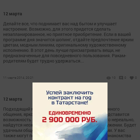
12 марта
Делайте все, что поднимает вас над бытом и улучшает
настроение. Возможно, для этого придется сделать
незапланированное, но приятное приобретение. Если в вашей
программе дня значится шопинг, отдайте предпочтение ярким
цветам, модным линиям, оригинальному художественному
исполнению. В этот день лучше присматривать вещи, не
предназначенные для повседневного пользования. Ракам-
родителям будет трудно удержаться...
11 марта 2014, 20:21
10
0
0
12 марта
Подходящий момент для игр, флирта, непринужденного
общения, яркого креатива. Многим Близнецам представится
возможность сменить обстановку. Если для вас это нереально,
найдутся неожиданные нюансы в привычном окружении. Будет
удачным общение с друзьями, детьми, попутчиками. У вас
также могут появиться новые соседи. Случайные знакомства