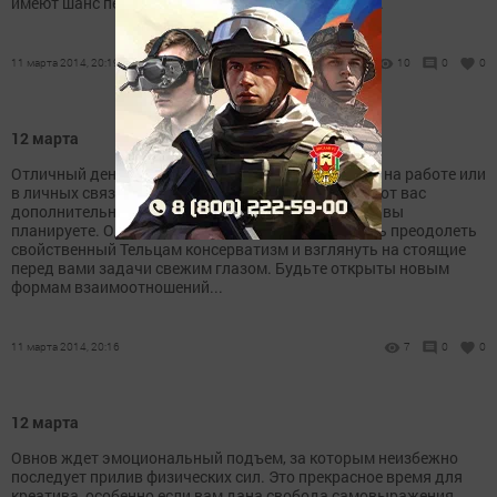
имеют шанс перерасти в дружбу, особенно если у...
11 марта 2014, 20:19
10
0
0
12 марта
Отличный день для очередной революции в доме, на работе или
в личных связях. Обновление может потребовать от вас
дополнительных усилий и отнять больше сил, чем вы
планируете. Однако игра стоит свеч. Постарайтесь преодолеть
свойственный Тельцам консерватизм и взглянуть на стоящие
перед вами задачи свежим глазом. Будьте открыты новым
формам взаимоотношений...
11 марта 2014, 20:16
7
0
0
12 марта
Овнов ждет эмоциональный подъем, за которым неизбежно
последует прилив физических сил. Это прекрасное время для
креатива, особенно если вам дана свобода самовыражения.