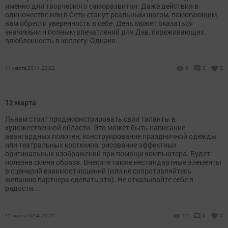
именно для творческого саморазвития. Даже действия в
одиночестве или в Сети станут реальным шагом, помогающим
вам обрести уверенность в себе. День может оказаться
значимым и полным впечатлений для Дев, переживающих
влюбленность в коллегу. Однако...
11 марта 2014, 20:22
8
0
0
12 марта
Львам стоит продемонстрировать свои таланты в
художественной области. Это может быть написание
авангардных полотен, конструирование праздничной одежды
или театральных костюмов, рисование эффектных
оригинальных изображений при помощи компьютера. Будет
полезна смена образа. Внесите также нестандартные элементы
в сценарий взаимоотношений (или не сопротивляйтесь
желанию партнера сделать это). Не отказывайте себе в
радости...
11 марта 2014, 20:21
12
0
0