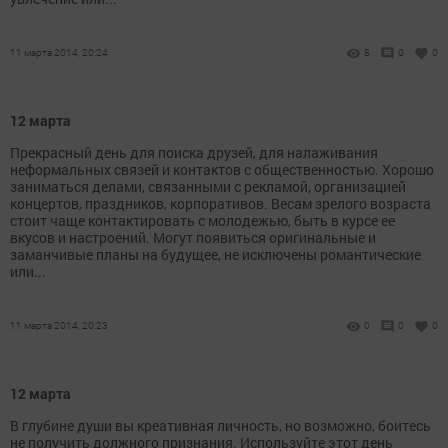
11 марта 2014, 20:24
8
0
0
12 марта
Прекрасный день для поиска друзей, для налаживания
неформальных связей и контактов с общественностью. Хорошо
заниматься делами, связанными с рекламой, организацией
концертов, праздников, корпоративов. Весам зрелого возраста
стоит чаще контактировать с молодежью, быть в курсе ее
вкусов и настроений. Могут появиться оригинальные и
заманчивые планы на будущее, не исключены романтические
или...
11 марта 2014, 20:23
0
0
0
12 марта
В глубине души вы креативная личность, но возможно, боитесь
не получить должного признания. Используйте этот день