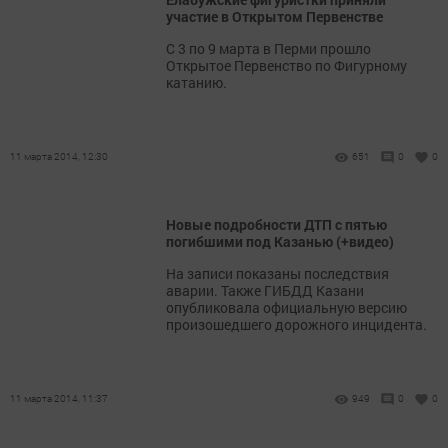
участие в Открытом Первенстве
С 3 по 9 марта в Перми прошло
Открытое Первенство по Фигурному
катанию.
11 марта 2014, 12:30
651
0
0
Новые подробности ДТП с пятью
погибшими под Казанью (+видео)
На записи показаны последствия
аварии. Также ГИБДД Казани
опубликовала официальную версию
произошедшего дорожного инцидента.
11 марта 2014, 11:37
949
0
0