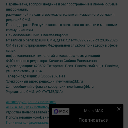
Перепечатка, воспроизведение и распространение в любом объеме
информации,
размещенной на сайте, возможна только с письменного согласия
редакций СМИ.
При поддержке Республиканского агентства по печати и массовым
коммуникациям.
Наименование СМИ: Елабуга-информ
№ записи о регистрации СМИ, дата: Эл №ФС77-89707 от 23.06.2025
СМИ зарегистрированно Федеральной службой по надзору в сфере
связи,
информационных технологий и массовых коммуникаций
ФИО главного редактора: Качаева Сабина Равильевна
Адрес редакции: 423602, Татарстан Респ., Елабужский р-н, г. Елабуга,
ул. Строителей, д. 16А
Телефон редакции: 8 (85557) 3-81-11
Электронный адрес редакции: new-kama@bk.ru
Для сообщений о фактах коррупции: new-kama@bk.ru
Учредитель СМИ: АО «ТАТМЕДИА»
Антикоррупционная политика
АО «ТАТМЕДИА» использует «cookie»
для персонализации сервисов и
Мы в MAX
удобства пользователей сайтом.
Использование «cookie» можно отменить в настройках браузера.
Подписаться
Политика конфиденциальности