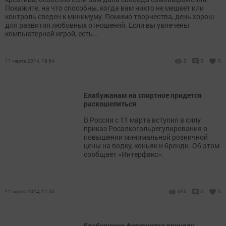
Покажите, на что способны, когда вам никто не мешает или
контроль сведен к минимуму. Помимо творчества, день хорош
для развития любовных отношений. Если вы увлечены
компьютерной игрой, есть...
11 марта 2014, 19:54
0
0
0
Елабужанам на спиртное придется
раскошелиться
В России с 11 марта вступил в силу
приказ Росалкогольрегулирования о
повышении минимальной розничной
цены на водку, коньяк и бренди. Об этом
сообщает «Интерфакс».
11 марта 2014, 12:50
695
0
0
Елабужские фигуристки приняли