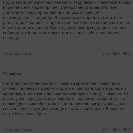
Водолеев ждет успех на любовном, творческом, педагогическом
или политическом поприще. Однако лавры победителя не
достанутся вам даром, любой процесс потребует
нестандартного подхода. Возможно, вам придется пойти на
ряд уступок: например, принять во внимание желания партнера
или ожидания публики. Будьте дружелюбны и дипломатичны,
соблюдайте баланс интересов, не ставьте собственные вкусы
впереди...
11 марта 2014, 20:34
9
0
0
12 марта
Сегодня просто необходим свежий и креативный взгляд на
любую проблему. Сумейте увидеть в любом повороте событий
забавную, приятную или познавательную сторону. Помните, что
в этот день перед вами открываются новые возможности, а в
вашей душе высвобождаются дополнительные ресурсы, даже
если внешне ситуация выглядит как острый кризис. Внимание
части Козерогов будет...
11 марта 2014, 20:26
7
0
0