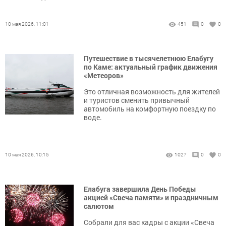
10 мая 2026, 11:01
451
0
0
Путешествие в тысячелетнюю Елабугу
по Каме: актуальный график движения
«Метеоров»
Это отличная возможность для жителей
и туристов сменить привычный
автомобиль на комфортную поездку по
воде.
10 мая 2026, 10:15
1027
0
0
Елабуга завершила День Победы
акцией «Свеча памяти» и праздничным
салютом
Собрали для вас кадры с акции «Свеча