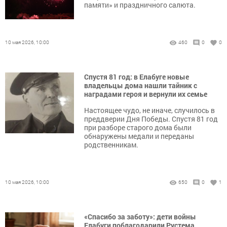
памяти» и праздничного салюта.
10 мая 2026, 10:00
460
0
0
Спустя 81 год: в Елабуге новые
владельцы дома нашли тайник с
наградами героя и вернули их семье
Настоящее чудо, не иначе, случилось в
преддверии Дня Победы. Спустя 81 год
при разборе старого дома были
обнаружены медали и переданы
родственникам.
10 мая 2026, 10:00
650
0
1
«Спасибо за заботу»: дети войны
Елабуги поблагодарили Рустема