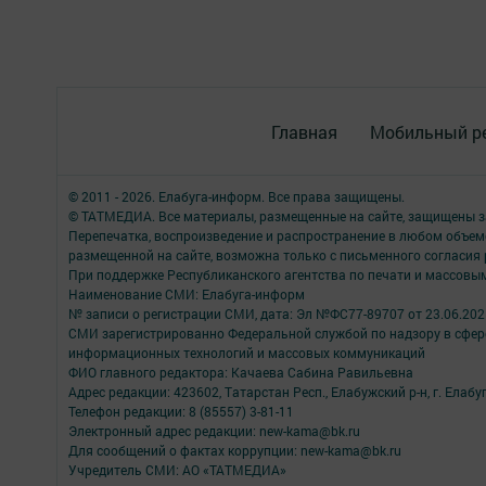
Главная
Мобильный р
© 2011 - 2026. Елабуга-информ. Все права защищены.
© ТАТМЕДИА. Все материалы, размещенные на сайте, защищены з
Перепечатка, воспроизведение и распространение в любом объе
размещенной на сайте, возможна только с письменного согласия
При поддержке Республиканского агентства по печати и массов
Наименование СМИ: Елабуга-информ
№ записи о регистрации СМИ, дата: Эл №ФС77-89707 от 23.06.202
СМИ зарегистрированно Федеральной службой по надзору в сфере
информационных технологий и массовых коммуникаций
ФИО главного редактора: Качаева Сабина Равильевна
Адрес редакции: 423602, Татарстан Респ., Елабужский р-н, г. Елабуг
Телефон редакции: 8 (85557) 3-81-11
Электронный адрес редакции: new-kama@bk.ru
Для сообщений о фактах коррупции: new-kama@bk.ru
Учредитель СМИ: АО «ТАТМЕДИА»