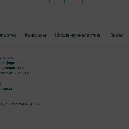
епортер
Конкурсы
Школа журналистики
Видео
аконом.
ме информации,
 редакций СМИ.
ым коммуникациям.
5
 связи,
а, ул. Строителей, д. 16А