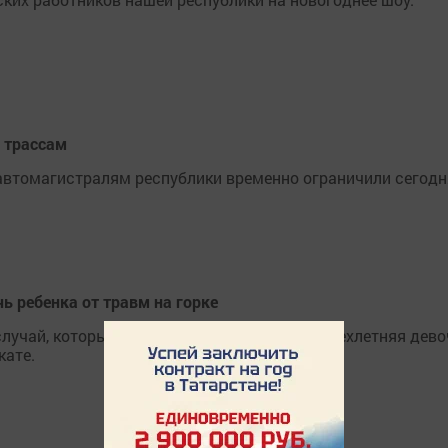
о трассам
автомагистралям республики временно ограничили сегодня 
ь ребенка от травм на горке
случай, который потряс всю республику — трехлетняя дево
кате.