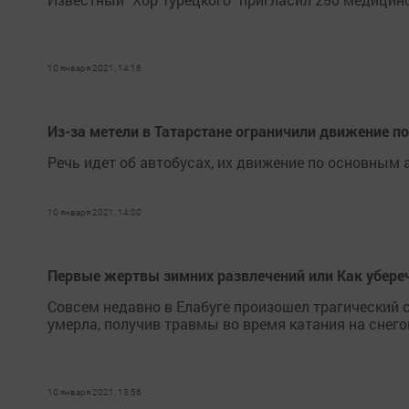
10 января 2021, 14:16
Из-за метели в Татарстане ограничили движение п
Речь идет об автобусах, их движение по основным 
10 января 2021, 14:00
Первые жертвы зимних развлечений или Как убереч
Совсем недавно в Елабуге произошел трагический 
умерла, получив травмы во время катания на снего
10 января 2021, 13:56