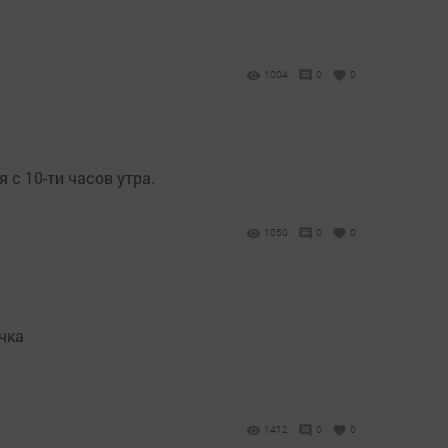
1004
0
0
с 10-ти часов утра.
1050
0
0
чка
1412
0
0