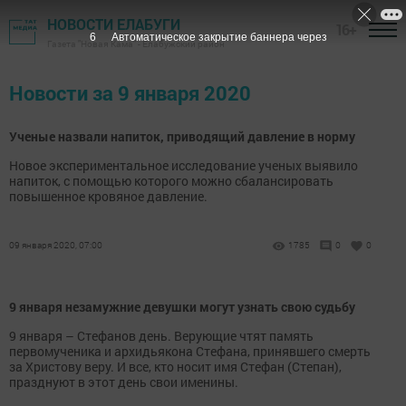
НОВОСТИ ЕЛАБУГИ
16+
6
Автоматическое закрытие баннера через
Газета "Новая Кама" - Елабужский район
Новости за 9 января 2020
Ученые назвали напиток, приводящий давление в норму
Новое экспериментальное исследование ученых выявило
напиток, с помощью которого можно сбалансировать
повышенное кровяное давление.
09 января 2020, 07:00
1785
0
0
9 января незамужние девушки могут узнать свою судьбу
9 января – Стефанов день. Верующие чтят память
первомученика и архидьякона Стефана, принявшего смерть
за Христову веру. И все, кто носит имя Стефан (Степан),
празднуют в этот день свои именины.