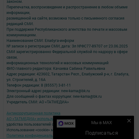
законом.
Перепечатка, воспроизведение и распространение в любом объеме
информации,
размещенной на сайте, возможна только с письменного согласия
редакций СМИ.
При поддержке Республиканского агентства по печати и массовым
коммуникациям.
Наименование СМИ: Елабуга-информ
№ записи о регистрации СМИ, дата: Эл №ФС77-89707 от 23.06.2025
СМИ зарегистрированно Федеральной службой по надзору в сфере
связи,
информационных технологий и массовых коммуникаций
ФИО главного редактора: Качаева Сабина Равильевна
Адрес редакции: 423602, Татарстан Респ., Елабужский р-н, г. Елабуга,
ул. Строителей, д. 16А
Телефон редакции: 8 (85557) 3-81-11
Электронный адрес редакции: new-kama@bk.ru
Для сообщений о фактах коррупции: new-kama@bk.ru
Учредитель СМИ: АО «ТАТМЕДИА»
Антикоррупционная политика
АО «ТАТМЕДИА» использует «cookie»
для персонализации сервисов и
Мы в MAX
удобства пользователей сайтом.
Использование «cookie» можно отменить в настройках браузера.
Подписаться
Политика конфиденциальности