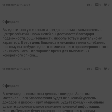
08 февраля 2014, 20:03
7
0
0
9 февраля
Вы идете в ногу с жизнью и всегда вовремя оказываетесь в
центре событий. Своих целей вы достигаете благодаря
подвижности, общительности, любопытству и деятельному
характеру. В этот день Близнецам не свойственны колебания,
поэтому вы не будете долго сомневаться в правомерности того
или иного шага. Это хорошее время для выполнения
конкретного списка...
08 февраля 2014, 20:03
9
0
0
9 февраля
В течение дня возможны деловые поездки. Залогом
материального благополучия будет не высокий уровень
доходов, а широкий круг общения. Будьте коммуникабельны,
уделите дополнительное внимание полезной информации.
Многим Тельцам будет полезно прислушаться к словам