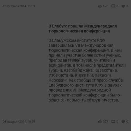
08 февраля 2014, 11:09
693
0
0
В Елабуге прошла Международная
тюркологическая конференция
В Елабужском институте КФУ
завершилась VII Международная
тюркологическая конференция. В нем
приняли участие более сотни ученых,
преподавателей вузов, учителей и
аспирантов, в том числе представители
Турции, Азербайджана, Казахстана,
Узбекистана, Киргизии, Хакасии,
Черкесии. Как сообщает пресс-служба
Елабужского института КФУ, в рамках
проведения VII Международной
тюркологической конференции было
решено: - повысить сотрудничество...
08 февраля 2014, 10:59
927
0
0