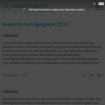
НОВОСТИ ЕЛАБУГИ
16+
6
Автоматическое закрытие баннера через
Газета "Новая Кама" - Елабужский район
Новости за 8 февраля 2014
9 февраля
События этого дня могут стать для вас откатом назад. Вы
можете вновь проявить сильный интерес к прежним приятелям
и знакомым местам. Не исключено, что вы захотите провести
эти сутки в кругу семьи или заняться какими-либо
отложенными бытовыми вопросами. Это подходящее время
для мелкого ремонта, для семейных посиделок и поездок, для...
08 февраля 2014, 20:07
7
0
0
9 февраля
Ваши достижения (как и настроение) зависят только от вас. Вы
свободны в выборе и можете заняться тем, что вам нравится.