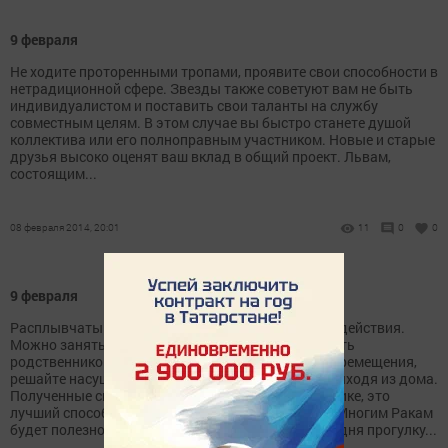
9 февраля
Не ходите проторенными тропами, проявите свои способности в
нетрадиционной сфере. Звезды также советуют вам не быть
индивидуалистом и поставить свои таланты на службу
совместным целям. В этом случае вы быстро станете душой
коллектива или его полноправным участником. Новые и старые
друзья высоко оценят ваш вклад в общий проект. Львам,
состоящим...
08 февраля 2014, 20:01
11
0
0
9 февраля
Расплывчатым мечтам предпочтите энергичные действия.
Можно заняться домашними делами или навестить
родственников. Если вы не любите физические перемещения,
решайте насущные вопросы через Интернет, не выходя из дома.
Полученные сведения сразу применяйте на практике, это
лучший способ научиться делать что-то хорошо. Многим Ракам
будет полезно включить в программу выходного дня прогулку...