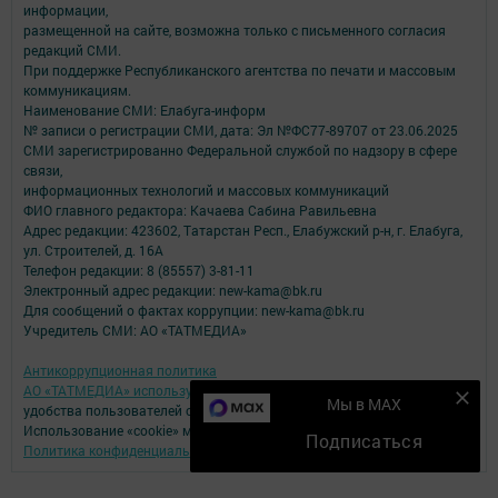
информации,
размещенной на сайте, возможна только с письменного согласия
редакций СМИ.
При поддержке Республиканского агентства по печати и массовым
коммуникациям.
Наименование СМИ: Елабуга-информ
№ записи о регистрации СМИ, дата: Эл №ФС77-89707 от 23.06.2025
СМИ зарегистрированно Федеральной службой по надзору в сфере
связи,
информационных технологий и массовых коммуникаций
ФИО главного редактора: Качаева Сабина Равильевна
Адрес редакции: 423602, Татарстан Респ., Елабужский р-н, г. Елабуга,
ул. Строителей, д. 16А
Телефон редакции: 8 (85557) 3-81-11
Электронный адрес редакции: new-kama@bk.ru
Для сообщений о фактах коррупции: new-kama@bk.ru
Учредитель СМИ: АО «ТАТМЕДИА»
Антикоррупционная политика
АО «ТАТМЕДИА» использует «cookie»
для персонализации сервисов и
Мы в MAX
удобства пользователей сайтом.
Использование «cookie» можно отменить в настройках браузера.
Подписаться
Политика конфиденциальности