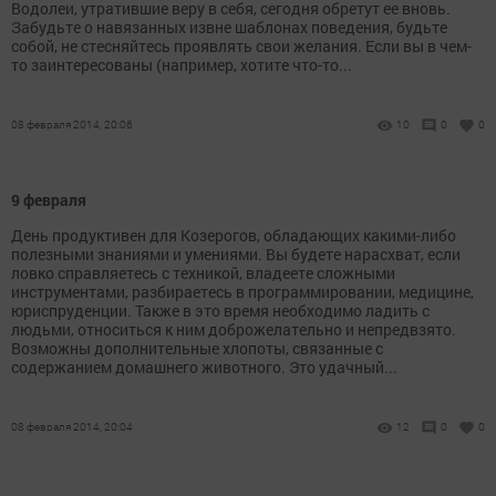
Водолеи, утратившие веру в себя, сегодня обретут ее вновь.
Забудьте о навязанных извне шаблонах поведения, будьте
собой, не стесняйтесь проявлять свои желания. Если вы в чем-
то заинтересованы (например, хотите что-то...
08 февраля 2014, 20:06
10
0
0
9 февраля
День продуктивен для Козерогов, обладающих какими-либо
полезными знаниями и умениями. Вы будете нарасхват, если
ловко справляетесь с техникой, владеете сложными
инструментами, разбираетесь в программировании, медицине,
юриспруденции. Также в это время необходимо ладить с
людьми, относиться к ним доброжелательно и непредвзято.
Возможны дополнительные хлопоты, связанные с
содержанием домашнего животного. Это удачный...
08 февраля 2014, 20:04
12
0
0