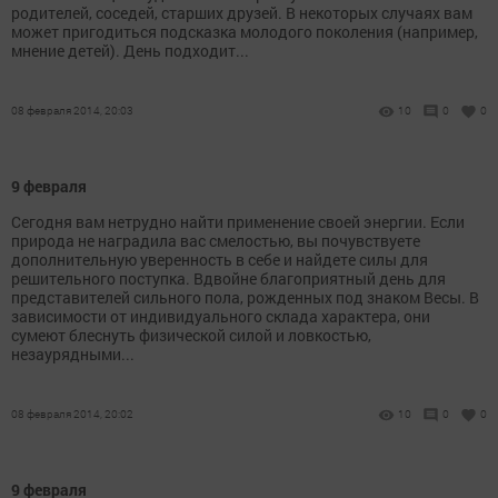
родителей, соседей, старших друзей. В некоторых случаях вам
может пригодиться подсказка молодого поколения (например,
мнение детей). День подходит...
08 февраля 2014, 20:03
10
0
0
9 февраля
Сегодня вам нетрудно найти применение своей энергии. Если
природа не наградила вас смелостью, вы почувствуете
дополнительную уверенность в себе и найдете силы для
решительного поступка. Вдвойне благоприятный день для
представителей сильного пола, рожденных под знаком Весы. В
зависимости от индивидуального склада характера, они
сумеют блеснуть физической силой и ловкостью,
незаурядными...
08 февраля 2014, 20:02
10
0
0
9 февраля