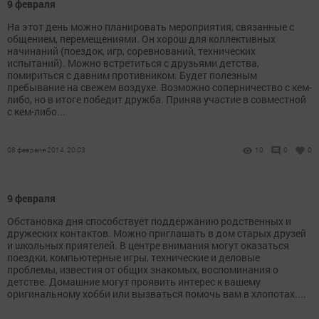
9 февраля
На этот день можно планировать мероприятия, связанные с
общением, перемещениями. Он хорош для коллективных
начинаний (поездок, игр, соревнований, технических
испытаний). Можно встретиться с друзьями детства,
помириться с давним противником. Будет полезным
пребывание на свежем воздухе. Возможно соперничество с кем-
либо, но в итоге победит дружба. Приняв участие в совместной
с кем-либо...
08 февраля 2014, 20:03
10
0
0
9 февраля
Обстановка дня способствует поддержанию родственных и
дружеских контактов. Можно приглашать в дом старых друзей
и школьных приятелей. В центре внимания могут оказаться
поездки, компьютерные игры, технические и деловые
проблемы, известия от общих знакомых, воспоминания о
детстве. Домашние могут проявить интерес к вашему
оригинальному хобби или вызваться помочь вам в хлопотах....