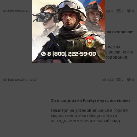
08 февраля 2014, 20:00
8
0
0
О наболевшем: перерасчет за отопление
будет, но не у всех
Счета за отопление в декабрьских
квитанциях за отопление выросли почти
в три раза, вызвав бурю негодования.
08 февраля 2014, 12:49
832
0
0
За выходные в Елабуге чуть потеплеет
Немотря на установившийся в городе
мороз, синоптики обещают в эти
выходные его значительный спад.