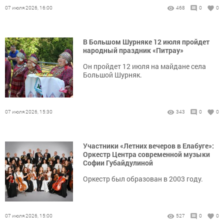
07 июля 2026, 16:00
468
0
0
В Большом Шурняке 12 июля пройдет
народный праздник «Питрау»
Он пройдет 12 июля на майдане села
Большой Шурняк.
07 июля 2026, 15:30
343
0
0
Участники «Летних вечеров в Елабуге»:
Оркестр Центра современной музыки
Софии Губайдулиной
Оркестр был образован в 2003 году.
07 июля 2026, 15:00
527
0
0