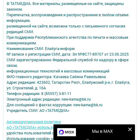
© ТАТМЕДИА. Все материалы, размещенные на сайте, защищены
законом.
Перепечатка, воспроизведение и распространение в любом объеме
информации,
размещенной на сайте, возможна только с письменного согласия
редакций СМИ.
При поддержке Республиканского агентства по печати и массовым
коммуникациям.
Наименование СМИ: Елабуга-информ
№ записи о регистрации СМИ, дата: Эл №ФС77-89707 от 23.06.2025
СМИ зарегистрированно Федеральной службой по надзору в сфере
связи,
информационных технологий и массовых коммуникаций
ФИО главного редактора: Качаева Сабина Равильевна
Адрес редакции: 423602, Татарстан Респ., Елабужский р-н, г. Елабуга,
ул. Строителей, д. 16А
Телефон редакции: 8 (85557) 3-81-11
Электронный адрес редакции: new-kama@bk.ru
Для сообщений о фактах коррупции: new-kama@bk.ru
Учредитель СМИ: АО «ТАТМЕДИА»
Антикоррупционная политика
АО «ТАТМЕДИА» использует «cookie»
для персонализации сервисов и
Мы в MAX
удобства пользователей сайтом.
Использование «cookie» можно отменить в настройках браузера.