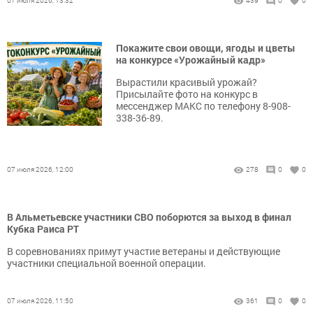
07 июля 2026, 13:32
439
0
0
Покажите свои овощи, ягоды и цветы
на конкурсе «Урожайный кадр»
Вырастили красивый урожай?
Присылайте фото на конкурс в
мессенджер МАКС по телефону 8-908-
338-36-89.
07 июля 2026, 12:00
278
0
0
В Альметьевске участники СВО поборются за выход в финал
Кубка Раиса РТ
В соревнованиях примут участие ветераны и действующие
участники специальной военной операции.
07 июля 2026, 11:50
361
0
0