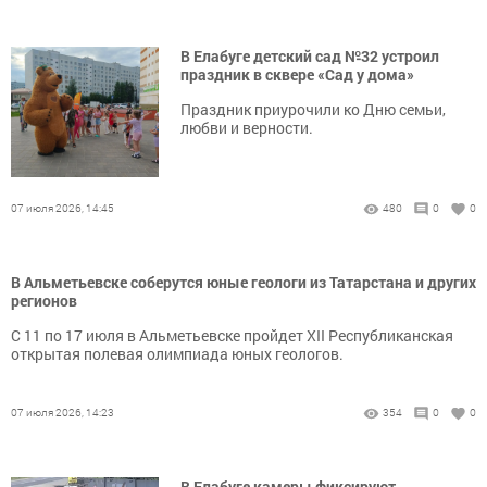
В Елабуге детский сад №32 устроил
праздник в сквере «Сад у дома»
Праздник приурочили ко Дню семьи,
любви и верности.
07 июля 2026, 14:45
480
0
0
В Альметьевске соберутся юные геологи из Татарстана и других
регионов
С 11 по 17 июля в Альметьевске пройдет XII Республиканская
открытая полевая олимпиада юных геологов.
07 июля 2026, 14:23
354
0
0
В Елабуге камеры фиксируют