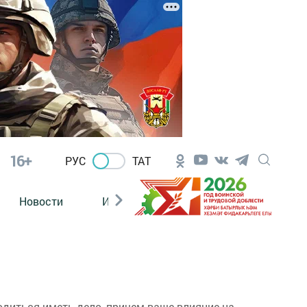
16+
РУС
ТАТ
Новости
Из зала суда
диться иметь дело, причем ваше влияние на