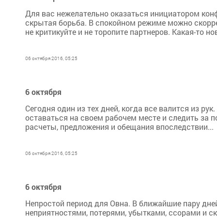
Для вас нежелательно оказаться инициатором конф
скрытая борьба. В спокойном режиме можно скорре
не критикуйте и не торопите партнеров. Какая-то 
06 октября 2016, 05:25
6 октября
Сегодня один из тех дней, когда все валится из ру
оставаться на своем рабочем месте и следить за п
расчеты, предложения и обещания впоследствии...
06 октября 2016, 05:25
6 октября
Непростой период для Овна. В ближайшие пару дн
неприятностями, потерями, убытками, ссорами и с