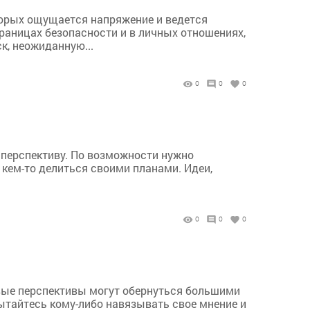
торых ощущается напряжение и ведется
раницах безопасности и в личных отношениях,
к, неожиданную...
0
0
0
на перспективу. По возможности нужно
 кем-то делиться своими планами. Идеи,
0
0
0
вые перспективы могут обернуться большими
пытайтесь кому-либо навязывать свое мнение и