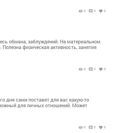
0
0
0
йтесь обмана, заблуждений. На материальном
 Полезна физическая активность, занятия
0
0
0
го дня сами поставят для вас какую-то
 сложный для личных отношений. Может
0
0
0