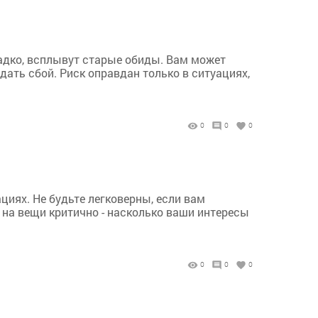
ладко, всплывут старые обиды. Вам может
дать сбой. Риск оправдан только в ситуациях,
0
0
0
циях. Не будьте легковерны, если вам
 на вещи критично - насколько ваши интересы
0
0
0