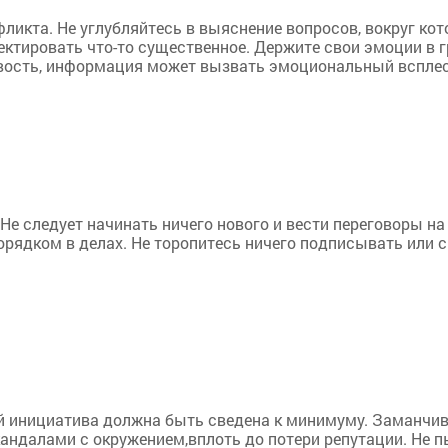
ликта. Не углубляйтесь в выяснение вопросов, вокруг ко
ктировать что-то существенное. Держите свои эмоции в г
новость, информация может вызвать эмоциональный всплес
к. Не следует начинать ничего нового и вести переговоры 
орядком в делах. Не торопитесь ничего подписывать или с
ей инициатива должна быть сведена к минимуму. Заманчи
кандалами с окружением,вплоть до потери репутации. Не 