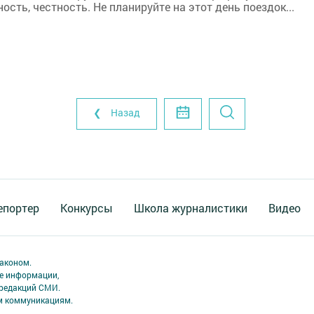
сть, честность. Не планируйте на этот день поездок...
❮ Назад
епортер
Конкурсы
Школа журналистики
Видео
аконом.
ме информации,
 редакций СМИ.
ым коммуникациям.