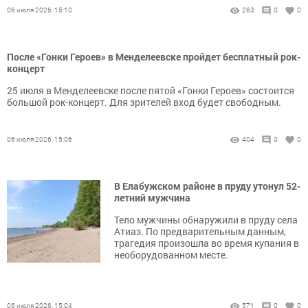
06 июля 2026, 15:10
263
0
0
После «Гонки Героев» в Менделеевске пройдет бесплатный рок-
концерт
25 июля в Менделеевске после пятой «Гонки Героев» состоится
большой рок-концерт. Для зрителей вход будет свободным.
06 июля 2026, 15:06
404
0
0
В Елабужском районе в пруду утонул 52-
летний мужчина
Тело мужчины обнаружили в пруду села
Атиаз. По предварительным данным,
трагедия произошла во время купания в
необорудованном месте.
06 июля 2026, 15:04
571
0
0