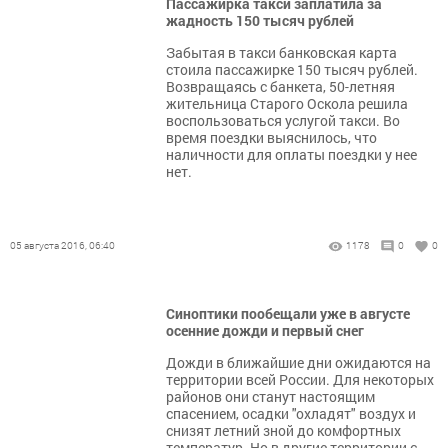
Пассажирка такси заплатила за
жадность 150 тысяч рублей
Забытая в такси банковская карта
стоила пассажирке 150 тысяч рублей.
Возвращаясь с банкета, 50-летняя
жительница Старого Оскола решила
воспользоваться услугой такси. Во
время поездки выяснилось, что
наличности для оплаты поездки у нее
нет.
05 августа 2016, 06:40
1178
0
0
Синоптики пообещали уже в августе
осенние дожди и первый снег
Дожди в ближайшие дни ожидаются на
территории всей России. Для некоторых
районов они станут настоящим
спасением, осадки "охладят" воздух и
снизят летний зной до комфортных
температур. Но в другие территории с