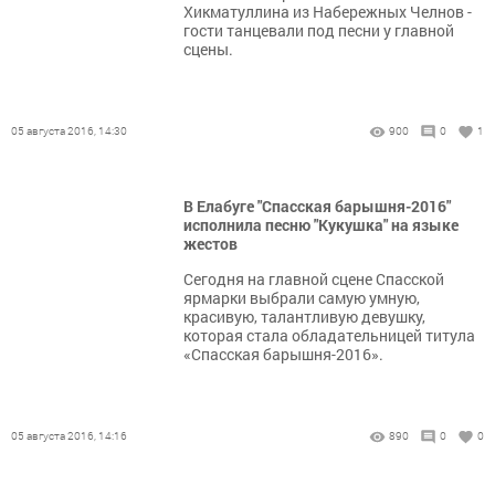
Хикматуллина из Набережных Челнов -
гости танцевали под песни у главной
сцены.
05 августа 2016, 14:30
900
0
1
В Елабуге "Спасская барышня-2016"
исполнила песню "Кукушка" на языке
жестов
Сегодня на главной сцене Спасской
ярмарки выбрали самую умную,
красивую, талантливую девушку,
которая стала обладательницей титула
«Спасская барышня-2016».
05 августа 2016, 14:16
890
0
0