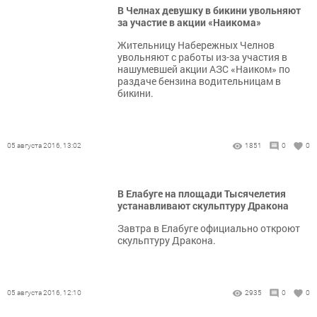
В Челнах девушку в бикини увольняют
за участие в акции «Наикома»
Жительницу Набережных Челнов
увольняют c работы из-за участия в
нашумевшей акции АЗС «Наиком» по
раздаче бензина водительницам в
бикини.
05 августа 2016, 13:02
1851
0
0
В Елабуге на площади Тысячелетия
устанавливают скульптуру Дракона
Завтра в Елабуге официально откроют
скульптуру Дракона.
05 августа 2016, 12:10
2935
0
0