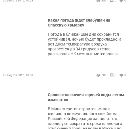
05 августа 2016, 10:58
856
0
0
Какая погода ждет елабужан на
Спасскую ярмарку
Погода в ближайшие дни сохранится
устойчивая, ночью будет прохладно, а
вот днем температура воздуха
прогреется до 34 градусов тепла,
рассказали НК местные метеорологи.
05 августа 2016, 10:33
785
0
0
Сроки отключения горячей воды летом
изменятся
В Министерстве строительства и
жилищно-коммунального хозяйства
Российской Федерации заявили, что
планируют сократить сроки планового
отключения горячей воды в России до