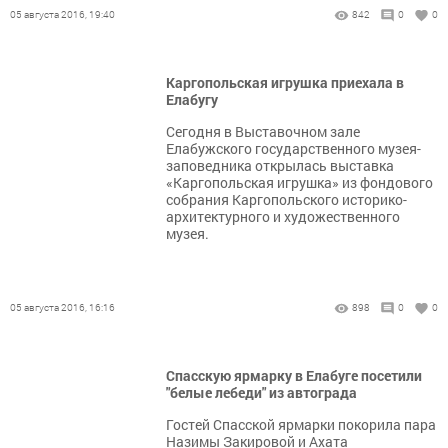
05 августа 2016, 19:40
842
0
0
Каргопольская игрушка приехала в
Елабугу
Сегодня в Выставочном зале
Елабужского государственного музея-
заповедника открылась выставка
«Каргопольская игрушка» из фондового
собрания Каргопольского историко-
архитектурного и художественного
музея.
05 августа 2016, 16:16
898
0
0
Спасскую ярмарку в Елабуге посетили
"белые лебеди" из автограда
Гостей Спасской ярмарки покорила пара
Назимы Закировой и Ахата