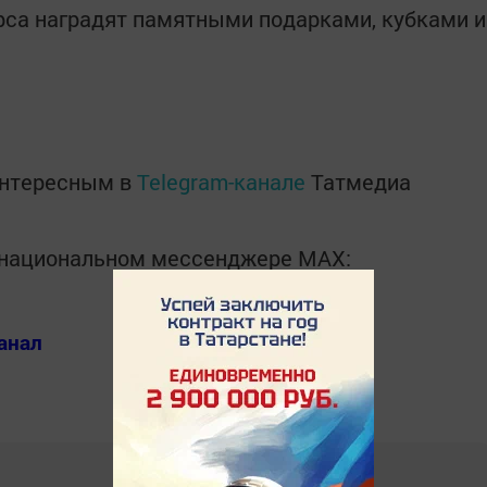
рса наградят памятными подарками, кубками и
интересным в
Telegram-канале
Татмедиа
в национальном мессенджере MАХ:
анал