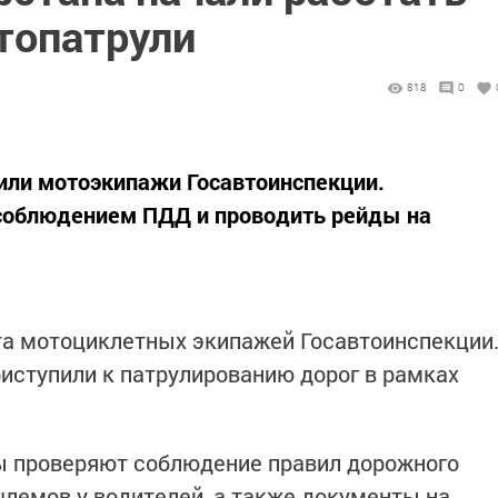
топатрули
818
0
пили мотоэкипажи Госавтоинспекции.
 соблюдением ПДД и проводить рейды на
та мотоциклетных экипажей Госавтоинспекции
иступили к патрулированию дорог в рамках
ы проверяют соблюдение правил дорожного
лемов у водителей, а также документы на