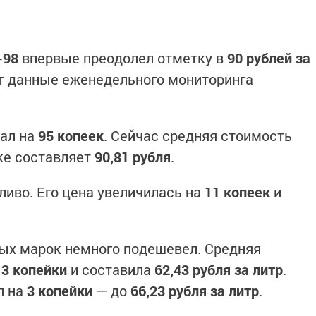
-98
впервые преодолел отметку в
90 рублей за
ют данные еженедельного мониторинга
жал на
95 копеек
. Сейчас средняя стоимость
ике составляет
90,81 рубля
.
ливо. Его цена увеличилась на
11 копеек
и
ых марок немного подешевел. Средняя
а
3 копейки
и составила
62,43 рубля за литр
.
л на
3 копейки
— до
66,23 рубля за литр
.