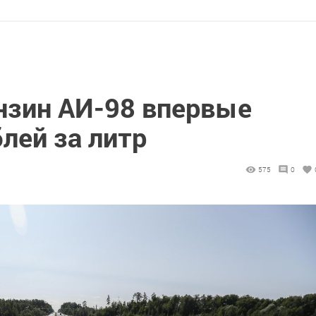
ензин АИ-98 впервые
лей за литр
575
0