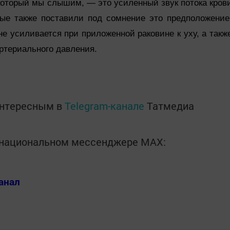
 который мы слышим, — это усиленный звук потока кров
ные также поставили под сомнение это предположение
не усиливается при приложенной раковине к уху, а такж
ртериального давления.
интересным в
Telegram-канале
Татмедиа
в национальном мессенджере MАХ:
анал