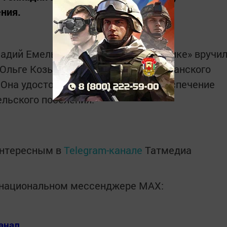
ения.
надий Емельянов на «деловом вторнике» вручи
 Ольге Козыревой диплом республиканского
 Она удостоена этой награды за обеспечение
ельского поселения.
интересным в
Telegram-канале
Татмедиа
в национальном мессенджере MАХ:
анал