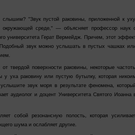
ы слышим? "Звук пустой раковины, приложенной к уху
в окружающей среде," — объясняет профессор наук 
го университета Герат Вермейдж. Причем, этот эффек
. Подобный звук можно услышать в пустых чашках ил
ием.
 от твердой поверхности раковины, некоторые частот
ы у уха раковину или пустую бутылку, которая никои
 услышите звук моря в результате феномена, которы
вает аудиолог и доцент Университета Святого Иоанна 
ляет собой резонансную полость, которая усиливае
ющего шума и ослабляет другие.