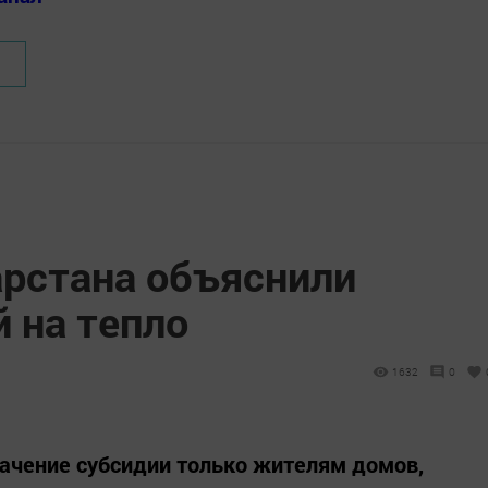
арстана объяснили
 на тепло
1632
0
начение субсидии только жителям домов,