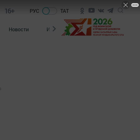
16+
РУС
ТАТ
Новости
Из зала суда
0