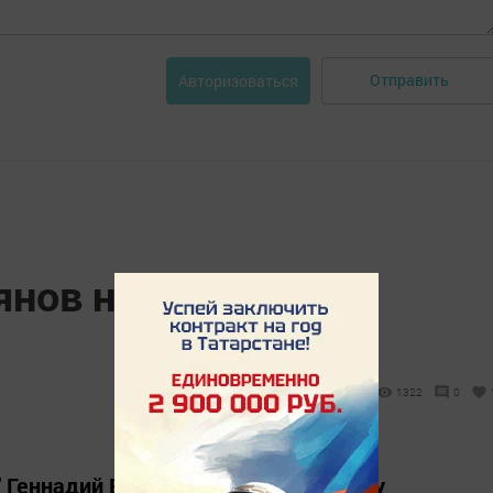
Отправить
Авторизоваться
янов наградил
1322
0
" Геннадий Емельянов наградил главу