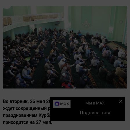
Во вторник, 26 мая 2026 года, жителей Татарстана
Мы в MAX
ждет сокращенный рабочий день. Это связано с
Подписаться
празднованием Курбан-байрама, который в этом году
приходится на 27 мая.