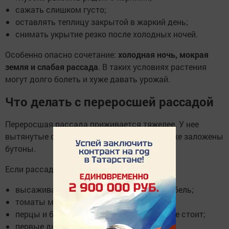
сажать слишком густо;
оставлять теплицу закрытой в жаркий день;
снимать укрытие резко после холодных ночей.
Особенно опасно сочетание:
холодная ночь, мокрая
земля и слабая рассада
. В таких условиях растения
могут долго болеть и хуже давать урожай.
Что делать с переросшей рассадой
Переросшая рассада приживается тяжелее. У нее
вытянутые стебли, слабые корни и часто уже заложены
бутоны.
Если рассада переросла:
высаживайте ее аккуратно, не ломая стебель;
томаты можно посадить чуть глубже;
перцы и баклажаны сильно заглублять не стоит;
первые дни притеняйте растения;