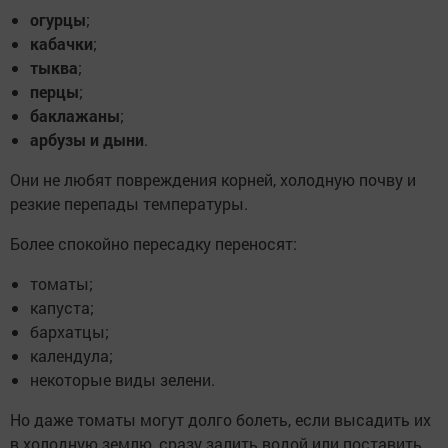
огурцы
;
кабачки
;
тыква
;
перцы
;
баклажаны
;
арбузы и дыни
.
Они не любят повреждения корней, холодную почву и
резкие перепады температуры.
Более спокойно пересадку переносят:
томаты;
капуста;
бархатцы;
календула;
некоторые виды зелени.
Но даже томаты могут долго болеть, если высадить их
в холодную землю, сразу залить водой или поставить