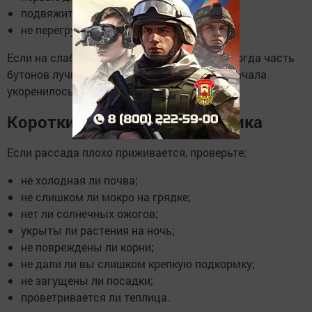
подвяжите слабые стебли;
не перегружайте подкормками.
Если на слабой рассаде уже есть цветы, иногда часть
бутонов лучше удалить, чтобы растение сначала
укоренилось.
Короткий чек-лист для дачника
Если рассада плохо приживается, проверьте:
не холодная ли почва;
не слишком ли мокро на грядке;
нет ли солнечных ожогов;
укрыты ли растения на ночь;
не повреждены ли корни;
не дали ли вы слишком крепкую подкормку;
не загущены ли посадки;
проветривается ли теплица.